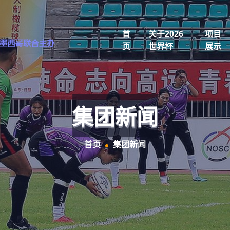
首
关于2026
项目
页
世界杯
展示
集团新闻
首页
集团新闻