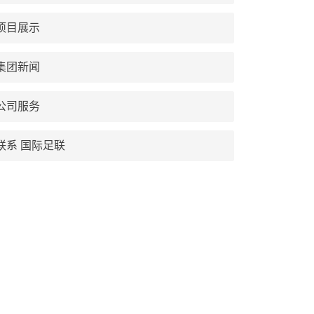
项目展示
集团新闻
公司服务
联系 国际足联