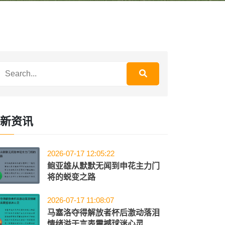
新资讯
2026-07-17 12:05:22
鲍亚雄从默默无闻到申花主力门
将的蜕变之路
2026-07-17 11:08:07
马塞洛夺得解放者杯后激动落泪
情绪溢于言表震撼球迷心灵