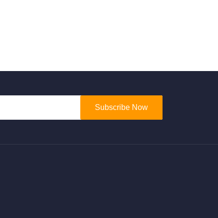
Subscribe Now