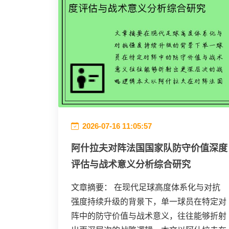
2026-07-16 11:05:57
阿什拉夫对阵法国国家队防守价值深度
评估与战术意义分析综合研究
文章摘要： 在现代足球高度体系化与对抗
强度持续升级的背景下，单一球员在特定对
阵中的防守价值与战术意义，往往能够折射