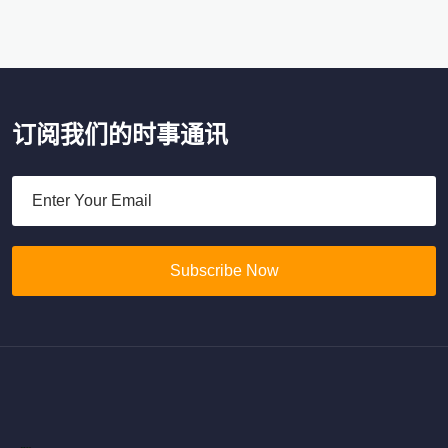
订阅我们的时事通讯
Subscribe Now