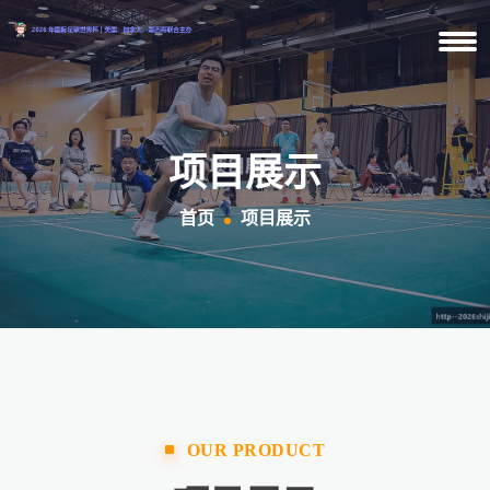
项目展示
首页
项目展示
OUR PRODUCT