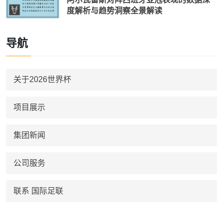
度解析与趋势洞察全景解读
导航
关于2026世界杯
项目展示
集团新闻
公司服务
联系 国际足联