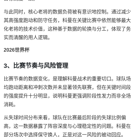
与此同时，核心老将的数据负荷被有意识地控制。通过减少
其高强度跑动和防守任务，科曼在关键比赛中依然能够最大
化老将的技术价值，这种基于数据的轮换与分工，体现了务
实而清醒的用人逻辑。
2026世界杯
3、比赛节奏与风险管理
比赛节奏的数据变化，是理解科曼战术的重要切口。球队场
均跑动距离和冲刺次数并未显著领先联赛，但在关键时间段
的强度提升十分明显，说明科曼更强调阶段性发力而非全场
消耗。
从失球时间分布来看，球队在比赛最后阶段的失球比例偏
高，这一数据暴露了阵容深度与心理稳定性的问题。科曼在
部分场次中选择保守换人，正是对这一风险的被动回应。