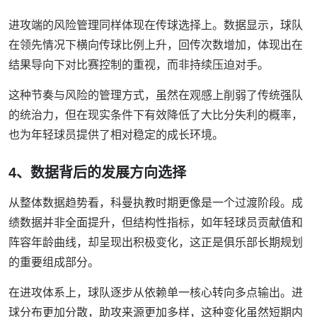
进攻端的风险管理同样体现在传球选择上。数据显示，球队
在领先情况下横向传球比例上升，回传次数增加，体现出在
结果导向下对比赛控制的重视，而非持续压迫对手。
这种节奏与风险的管理方式，虽然在观感上削弱了传统强队
的统治力，但在现实条件下有效降低了大比分失利的概率，
也为年轻球员提供了相对稳定的成长环境。
4、数据背后的发展方向选择
从整体数据趋势看，科曼执教时期更像是一个过渡阶段。成
绩数据并非全面提升，但结构性指标，如年轻球员贡献值和
阵容年龄曲线，却呈现出积极变化，这正是俱乐部长期规划
的重要组成部分。
在进攻体系上，球队逐步从依赖单一核心转向多点输出。进
球分布更加分散，助攻来源更加多样，这种变化虽然短期内