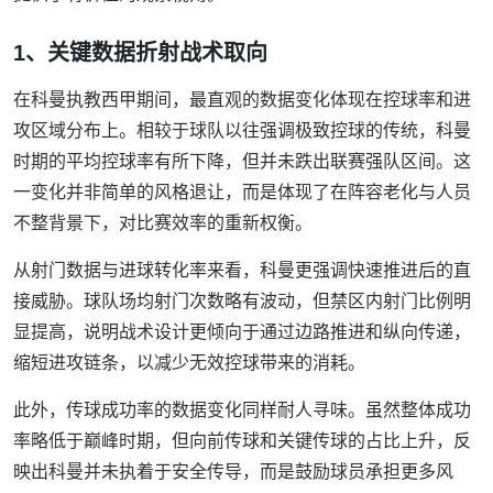
1、关键数据折射战术取向
在科曼执教西甲期间，最直观的数据变化体现在控球率和进
攻区域分布上。相较于球队以往强调极致控球的传统，科曼
时期的平均控球率有所下降，但并未跌出联赛强队区间。这
一变化并非简单的风格退让，而是体现了在阵容老化与人员
不整背景下，对比赛效率的重新权衡。
从射门数据与进球转化率来看，科曼更强调快速推进后的直
接威胁。球队场均射门次数略有波动，但禁区内射门比例明
显提高，说明战术设计更倾向于通过边路推进和纵向传递，
缩短进攻链条，以减少无效控球带来的消耗。
此外，传球成功率的数据变化同样耐人寻味。虽然整体成功
率略低于巅峰时期，但向前传球和关键传球的占比上升，反
映出科曼并未执着于安全传导，而是鼓励球员承担更多风