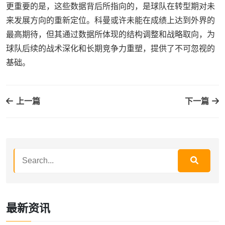
更重要的是，这些数据背后所指向的，是球队在转型期对未
来发展方向的重新定位。科曼或许未能在成绩上达到外界的
最高期待，但其通过数据所体现的结构调整和战略取向，为
球队后续的战术深化和长期竞争力重塑，提供了不可忽视的
基础。
上一篇
下一篇
最新资讯