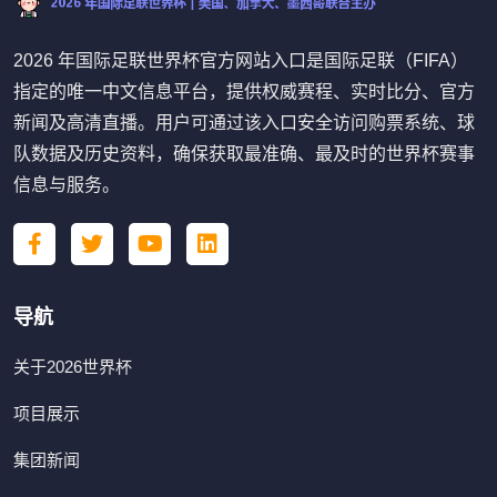
2026 年国际足联世界杯官方网站入口是国际足联（FIFA）
指定的唯一中文信息平台，提供权威赛程、实时比分、官方
新闻及高清直播。用户可通过该入口安全访问购票系统、球
队数据及历史资料，确保获取最准确、最及时的世界杯赛事
信息与服务。
导航
关于2026世界杯
项目展示
集团新闻