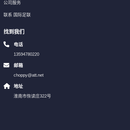
公司服务
联系 国际足联
找到我们
电话
13594780220
邮箱
choppy@att.net
地址
淮南市恢读庄322号