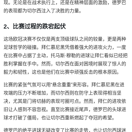
现。无论是在战术执行上，还是在精神层面的激励，德罗巴
的表现都为切尔西注入了决胜的力量。
2、比赛过程的跌宕起伏
这场欧冠决赛不仅仅是两支顶级球队之间的较量，更是两种
足球哲学的碰撞。拜仁慕尼黑凭借着强大的进攻火力，一度
在比赛中占据了主动，托马斯·穆勒的进球让拜仁看似已经把
胜利掌握在手中。然而，切尔西在面对困境时展现了惊人的
毅力和韧性，这也是他们在比赛中顽强反击的根本原因。
比赛的紧张气氛可以用“悬念重重”来形容。拜仁慕尼黑在进
攻端的压力不断增加，而切尔西则在防守上表现得相当坚
决，尤其是门将切赫的表现可圈可点。然而，拜仁的进攻依
旧让人感到不容忽视。直至比赛接近尾声，德罗巴的头球进
球才打破了僵局，也让切尔西重新燃起了夺冠的希望。
德罗巴的绝平进球无疑改变了比赛的走势，也让切尔西球迷