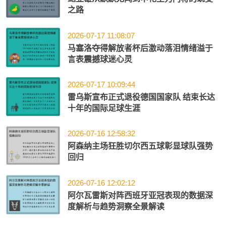
之路
2026-07-17 11:08:07
马塞洛夺得解放者杯后激动落泪情绪溢于
言表震撼球迷心灵
2026-07-17 10:09:44
雷乌斯宣布正式退役德国国家队 结束长达
十年的国际足球生涯
2026-07-16 12:58:32
阿森纳主场狂胜切尔西五球彰显球队强势
回归
2026-07-16 12:02:12
阿尔瓦雷斯对阵西班牙亚冠表现的数据深
度解析与趋势洞察全景解读