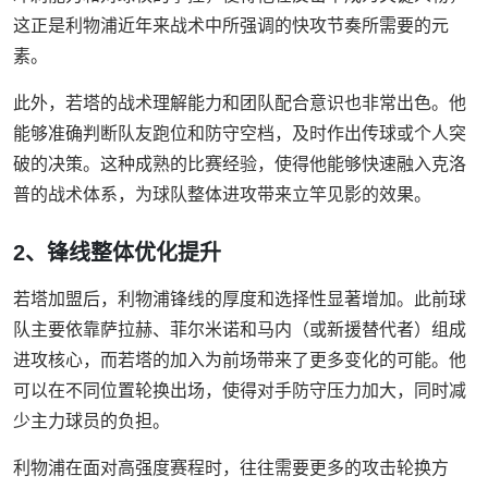
这正是利物浦近年来战术中所强调的快攻节奏所需要的元
素。
此外，若塔的战术理解能力和团队配合意识也非常出色。他
能够准确判断队友跑位和防守空档，及时作出传球或个人突
破的决策。这种成熟的比赛经验，使得他能够快速融入克洛
普的战术体系，为球队整体进攻带来立竿见影的效果。
2、锋线整体优化提升
若塔加盟后，利物浦锋线的厚度和选择性显著增加。此前球
队主要依靠萨拉赫、菲尔米诺和马内（或新援替代者）组成
进攻核心，而若塔的加入为前场带来了更多变化的可能。他
可以在不同位置轮换出场，使得对手防守压力加大，同时减
少主力球员的负担。
利物浦在面对高强度赛程时，往往需要更多的攻击轮换方