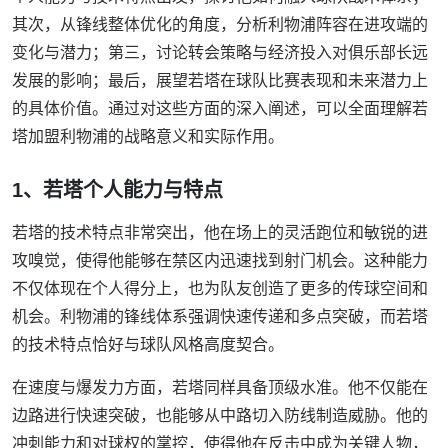
其次，从锋线整体优化的角度，分析利物浦阵容在进攻端的
变化与潜力；第三，讨论转会策略与经济投入对俱乐部长远
发展的影响；最后，展望若塔在球队比赛表现和未来潜力上
的具体价值。通过对这些方面的深入阐述，可以全面理解若
塔加盟利物浦的战略意义和实际作用。
1、若塔个人能力与特点
若塔的技术特点非常突出，他在场上的灵活跑位和敏锐的进
攻嗅觉，使得他能够在禁区内迅速找到射门机会。这种能力
不仅体现在个人得分上，也为队友创造了更多的传球空间和
机会。利物浦的锋线体系强调快速传递和多点突破，而若塔
的技术特点恰好与球队风格高度契合。
在速度与爆发力方面，若塔同样具备顶级水准。他不仅能在
边路进行快速突破，也能够从中路切入防线制造威胁。他的
冲刺能力和对球权的掌控，使得他在反击中成为关键人物，