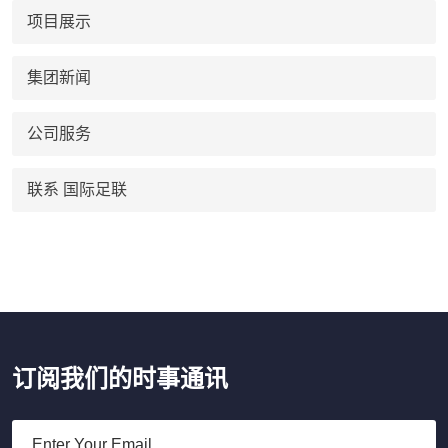
项目展示
集团新闻
公司服务
联系 国际足联
订阅我们的时事通讯