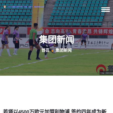
集团新闻
首页
集团新闻
若塔以4500万欧元加盟利物浦 签约四年成为新