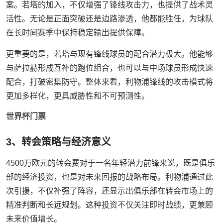
案。若塔的加入，不仅增强了锋线攻击力，也提供了战术灵
活性。无论是正面突破还是边路渗透，他都能胜任，为球队
在长时间赛季中保持稳定输出提供保障。
更重要的是，若塔与现有锋线球员的配合潜力极大。他能够
与萨拉赫形成互补的跑位组合，也可以与中场球员形成快速
配合，打破密集防守。整体来看，利物浦锋线的攻击模式将
更加多样化，更具威胁性和不可预测性。
世界杯门票
3、转会策略与经济意义
4500万欧元的转会费对于一名年轻潜力前锋来说，既是俱乐
部的经济投资，也是对未来回报的战略布局。利物浦通过此
次引援，不仅补强了阵容，还显示出俱乐部在转会市场上的
精准判断和长远规划。这种投资不仅关注即时战绩，更兼顾
未来价值增长。