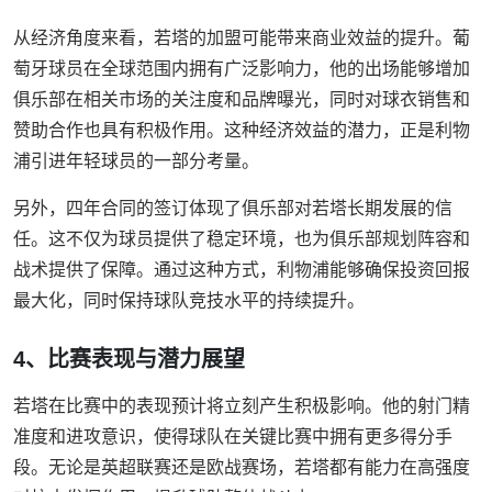
从经济角度来看，若塔的加盟可能带来商业效益的提升。葡
萄牙球员在全球范围内拥有广泛影响力，他的出场能够增加
俱乐部在相关市场的关注度和品牌曝光，同时对球衣销售和
赞助合作也具有积极作用。这种经济效益的潜力，正是利物
浦引进年轻球员的一部分考量。
另外，四年合同的签订体现了俱乐部对若塔长期发展的信
任。这不仅为球员提供了稳定环境，也为俱乐部规划阵容和
战术提供了保障。通过这种方式，利物浦能够确保投资回报
最大化，同时保持球队竞技水平的持续提升。
4、比赛表现与潜力展望
若塔在比赛中的表现预计将立刻产生积极影响。他的射门精
准度和进攻意识，使得球队在关键比赛中拥有更多得分手
段。无论是英超联赛还是欧战赛场，若塔都有能力在高强度