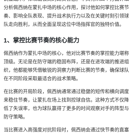
分析佩西纳在蒙扎中场的核心作用，探讨他如何掌控比赛节
奏、影响全队表现、提升战术执行力以及在关键时刻引领球
队走向胜利，从而全面呈现这位中场指挥官的独特价值。
1、掌控比赛节奏的核心能力
佩西纳作为蒙扎中场的核心，他对比赛节奏的掌控能力堪称
顶级。无论是在防守端的稳固布阵，还是在进攻端的推进组
织，他都能够凭借敏锐的洞察力判断比赛的节奏，确保球队
在不同阶段采取最适合的战术策略。
在比赛的开局阶段，佩西纳通常通过稳健的短传和横向调度
来稳住节奏，让蒙扎在场上找到控球自信。这种方式不仅降
低了失误率，也为球队赢得了更多的时间观察对手的阵型与
防守策略。
当比赛进入高强度对抗阶段时，佩西纳会通过快节奏的直塞