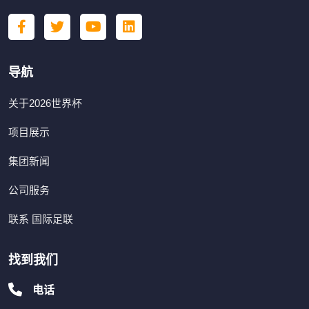
导航
关于2026世界杯
项目展示
集团新闻
公司服务
联系 国际足联
找到我们
电话