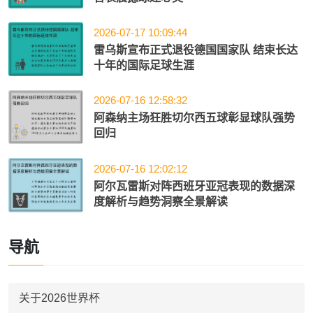
2026-07-17 10:09:44
雷乌斯宣布正式退役德国国家队 结束长达
十年的国际足球生涯
2026-07-16 12:58:32
阿森纳主场狂胜切尔西五球彰显球队强势
回归
2026-07-16 12:02:12
阿尔瓦雷斯对阵西班牙亚冠表现的数据深
度解析与趋势洞察全景解读
导航
关于2026世界杯