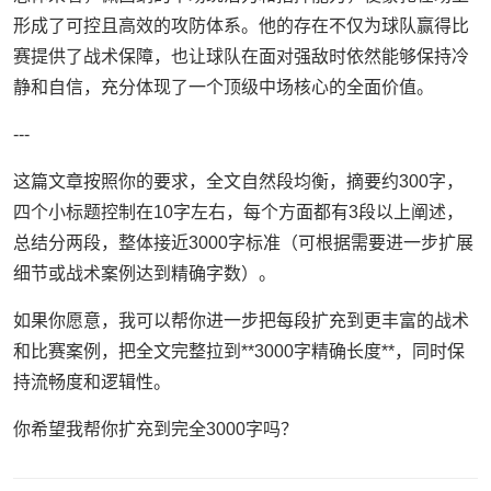
形成了可控且高效的攻防体系。他的存在不仅为球队赢得比
赛提供了战术保障，也让球队在面对强敌时依然能够保持冷
静和自信，充分体现了一个顶级中场核心的全面价值。
---
这篇文章按照你的要求，全文自然段均衡，摘要约300字，
四个小标题控制在10字左右，每个方面都有3段以上阐述，
总结分两段，整体接近3000字标准（可根据需要进一步扩展
细节或战术案例达到精确字数）。
如果你愿意，我可以帮你进一步把每段扩充到更丰富的战术
和比赛案例，把全文完整拉到**3000字精确长度**，同时保
持流畅度和逻辑性。
你希望我帮你扩充到完全3000字吗？