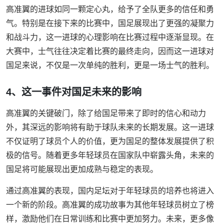
高准翼的进球如同一颗定心丸，给予了全队更多的信任和勇
气。特别是在接下来的比赛中，国足展现出了更强的凝聚力
和战斗力，这一进球的心理影响在比赛过程中逐渐显现。在
大赛中，士气往往决定着比赛的最终走向，因而这一进球对
国足来说，不仅是一次单纯的胜利，更是一场士气的胜利。
4、这一事件对国足未来的影响
高准翼的关键破门，除了给国足带来了即时的信心和动力
外，其深远的影响将有助于球队未来的长期发展。这一进球
不仅证明了球员个人的价值，更为国足的整体发展提供了积
极的信号。随着更多年轻球员在国家队中崭露头角，未来的
国足将可能展现出更加成熟与稳定的表现。
通过高准翼的表现，国内足坛对于年轻球员的培养也将进入
一个新的阶段。高准翼的成功故事为其他年轻球员树立了榜
样，激励他们在日常训练和比赛中更加努力。未来，更多像