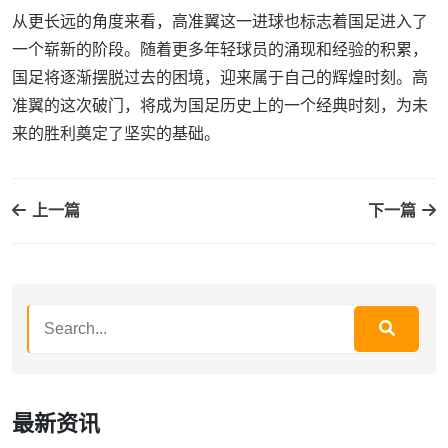
从更长远的角度来看，高准翼这一进球也标志着国足进入了
一个崭新的阶段。随着更多年轻球员的涌现和经验的积累，
国足将逐渐摆脱过去的困境，迎来属于自己的辉煌时刻。高
准翼的这次破门，将成为国足历史上的一个经典时刻，为未
来的胜利奠定了坚实的基础。
上一篇
下一篇
最新资讯