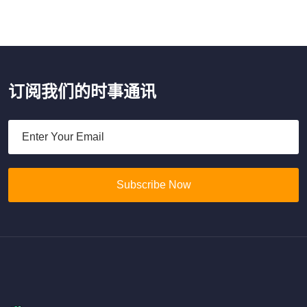
订阅我们的时事通讯
Subscribe Now