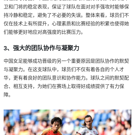
卫和门将的稳定表现，保证了球队在面对对手强攻时能够保
持冷静和稳定，避免了不必要的失误。整体来看，球员们不
仅在技术上有所提升，心理素质和比赛经验的积累也使得她
们能够更好地应对高强度的比赛压力。
3、强大的团队协作与凝聚力
中国女足能够成功晋级的另一个重要原因是团队协作的默契
与凝聚力。在这支球队中，球员们不仅有着各自的个人才
华，更有着良好的团队意识和协作能力。球队之间的默契配
合、相互支持，为她们在赛场上取得好成绩提供了有力保
障。