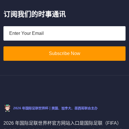
订阅我们的时事通讯
Subscribe Now
2026 年国际足联世界杯官方网站入口是国际足联（FIFA）