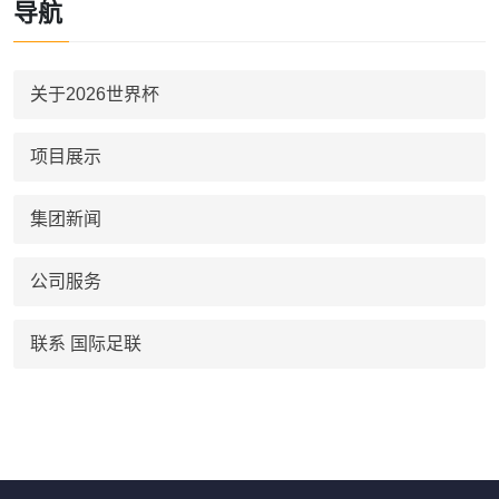
导航
关于2026世界杯
项目展示
集团新闻
公司服务
联系 国际足联