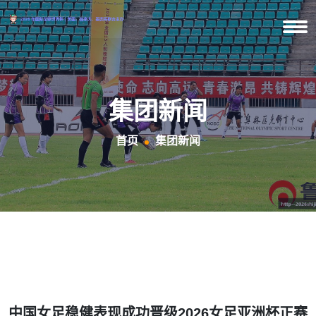
集团新闻
首页
集团新闻
中国女足稳健表现成功晋级2026女足亚洲杯正赛