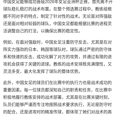
中国女足能够成功晋级2026年女足亚洲杯正赛，首先离不开
球队稳扎稳打的战术布置。在整个预选赛过程中，教练组根
据不同对手的特点，制定了针对性的战术。无论是对阵强敌
还是面对相对较弱的球队，中国女足都能根据比赛的进程灵
活调整自己的打法，以确保比赛的稳定性。
例如，在面对强敌时，中国女足注重防守反击，尤其是在对
阵实力强劲的日本、韩国等球队时，球队通过严密的防守体
系和快速的反击，成功化解了对方的攻势，并通过有限的进
攻机会获得了关键的进球。教练的战术安排既充满理性，又
灵活多变，最大化发挥了球队的整体优势。
此外，中国女足的球员们在比赛中的执行力也是战术成功的
重要因素。每一位球员都深知自己的职责和任务，在比赛中
积极地履行教练安排的战术部署，尤其是在比赛关键时刻，
队员们能够严谨而专注地按照战术要求执行，无论是防守时
的配合，还是进攻时的精准传球，都体现了她们对战术的高