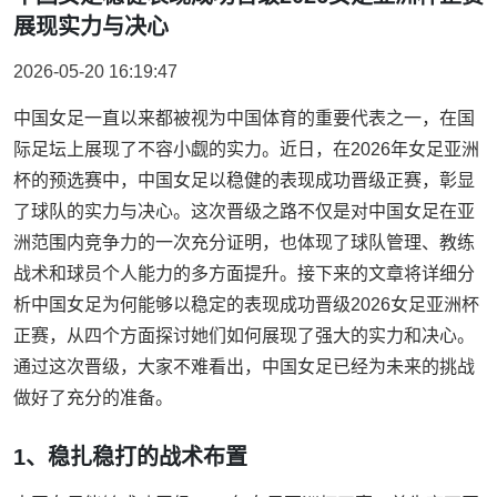
展现实力与决心
2026-05-20 16:19:47
中国女足一直以来都被视为中国体育的重要代表之一，在国
际足坛上展现了不容小觑的实力。近日，在2026年女足亚洲
杯的预选赛中，中国女足以稳健的表现成功晋级正赛，彰显
了球队的实力与决心。这次晋级之路不仅是对中国女足在亚
洲范围内竞争力的一次充分证明，也体现了球队管理、教练
战术和球员个人能力的多方面提升。接下来的文章将详细分
析中国女足为何能够以稳定的表现成功晋级2026女足亚洲杯
正赛，从四个方面探讨她们如何展现了强大的实力和决心。
通过这次晋级，大家不难看出，中国女足已经为未来的挑战
做好了充分的准备。
1、稳扎稳打的战术布置