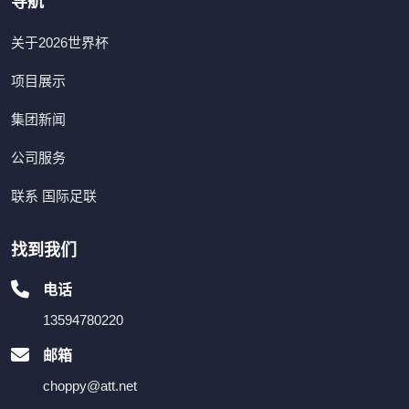
导航
关于2026世界杯
项目展示
集团新闻
公司服务
联系 国际足联
找到我们
电话
13594780220
邮箱
choppy@att.net