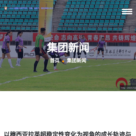
集团新闻
首页
集团新闻
以穆西亚拉英超稳定性变化为视角的成长轨迹与