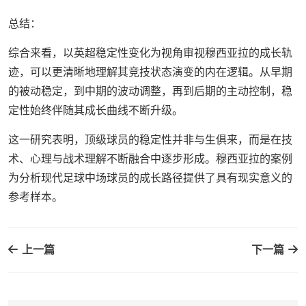
总结：
综合来看，以英超稳定性变化为视角审视穆西亚拉的成长轨
迹，可以更清晰地理解其竞技状态演变的内在逻辑。从早期
的被动稳定，到中期的波动调整，再到后期的主动控制，稳
定性始终伴随其成长曲线不断升级。
这一研究表明，顶级球员的稳定性并非与生俱来，而是在技
术、心理与战术理解不断融合中逐步形成。穆西亚拉的案例
为分析现代足球中场球员的成长路径提供了具有现实意义的
参考样本。
上一篇
下一篇