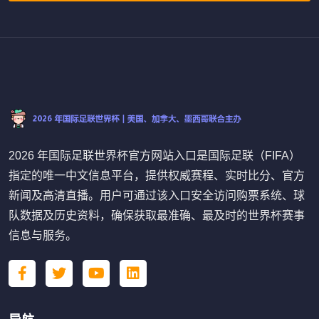
2026 年国际足联世界杯官方网站入口是国际足联（FIFA）
指定的唯一中文信息平台，提供权威赛程、实时比分、官方
新闻及高清直播。用户可通过该入口安全访问购票系统、球
队数据及历史资料，确保获取最准确、最及时的世界杯赛事
信息与服务。