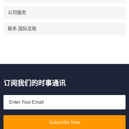
公司服务
联系 国际足联
订阅我们的时事通讯
Subscribe Now