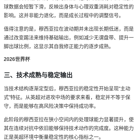
球数据会短暂下滑，反映出身体与心理双重消耗对稳定性的
影响。这并非能力退化，而是成长过程中的调整信号。
值得注意的是，穆西亚拉在波动期并未出现长期低迷，而是
通过改变踢法来维持基础输出，例如减少无谓盘带、提升一
脚出球比例，这显示其自我修正能力的逐步成熟。
2026世界杯
三、技术成熟与稳定输出
当技术结构逐渐定型后，穆西亚拉的稳定性开始呈现“主动
式”特征。从英超对进攻中场的要求来看，稳定并不等于保
守，而是能够在高风险决策中保持成功率。
此阶段的穆西亚拉在狭小空间内的处理球能力显著提升，使
其在连续对抗中依旧能够保持技术动作的完成度。这种能力
正是英超环境中衡量稳定性的核心指标之一。