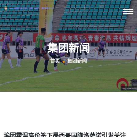
集团新闻
首页
集团新闻
埃因霍温高价签下墨西哥国脚洛萨诺引发关注