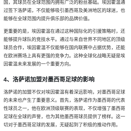
国，其球员在全球范围内拥有广泛的粉丝基础。埃因霍温通
过签下洛萨诺，不仅能够吸引墨西哥及美洲地区的球迷，也
能够在全球范围内提升俱乐部的品牌价值。
更重要的是，埃因霍温在通过这种国际化的引援策略时，还
能够提升球队的竞技水平。通过与来自世界不同地区的顶级
球员合作，埃因霍温不仅能够在国内联赛中占据优势，还能
在欧洲赛场上具有更强的竞争力。这种全球化战略无疑是埃
因霍温未来发展的一个重要方向。
4、洛萨诺加盟对墨西哥足球的影响
洛萨诺的加盟不仅对埃因霍温有着深远影响，对墨西哥足球
的未来也产生了重要意义。首先，洛萨诺作为墨西哥的代表
性球员之一，他在欧洲顶级联赛的表现，不仅增强了墨西哥
足球在全球的声誉，也为其他墨西哥球员提供了榜样。这一
切对于墨西哥足球的发展，无疑起到了积极的推动作用。