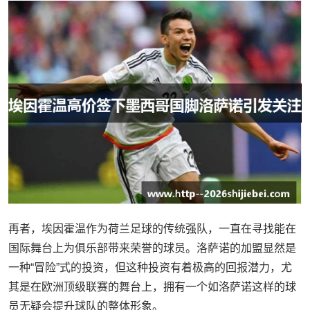
再者，埃因霍温作为荷兰足球的传统强队，一直在寻找能在
国际舞台上为俱乐部带来荣誉的球员。洛萨诺的加盟显然是
一种“冒险”式的投资，但这种投资有着极高的回报潜力，尤
其是在欧洲顶级联赛的舞台上，拥有一个如洛萨诺这样的球
员无疑会提升球队的整体形象。