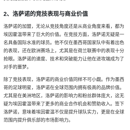
2、洛萨诺的竞技表现与商业价值
洛萨诺的加盟，无论从竞技角度还是从商业角度来看，都为
埃因霍温带来了巨大的价值。在竞技方面，洛萨诺无疑是一
名具备国际水准的球员。他不仅在墨西哥国家队中有着出色
的表现，还在欧洲赛场上，尤其是在荷兰联赛中的表现十分
抢眼。洛萨诺的速度、技术和突破能力让他在进攻端成为了
对手的噩梦。
除了竞技表现，洛萨诺的商业价值同样不可小觑。作为墨西
哥的足球明星，洛萨诺在全球范围内拥有极高的品牌价值。
尤其是在美洲地区，洛萨诺的影响力和粉丝群体庞大，这无
疑为埃因霍温带来了更多的商业合作机会和赞助收入。签下
洛萨诺，意味着埃因霍温不仅是提升球队实力，更是在全球
范围内提升俱乐部的市场影响力。