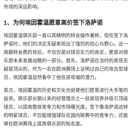
市场的深远影响。
1、为何埃因霍温愿意高价签下洛萨诺
埃因霍温俱乐部一直以其精明的转会操作著称，但在签下洛
萨诺时，他们的决定无疑表现出了强烈的信心与野心。这一
高额转会费的背后，不仅仅是对球员实力的肯定，更是对俱
乐部未来发展战略的一部分。首先，洛萨诺在当时的表现无
疑是顶尖的，作为一名在欧洲赛场上证明过自己的攻击型球
员，埃因霍温显然看中了他在进攻端的潜力。
其次，埃因霍温的历史和文化也促使他们愿意进行大手笔的
投资。俱乐部长期以来的经营理念之一就是培养并吸引顶级
球员，以提高整体竞争力和市场曝光度。签下像洛萨诺这样
的明星球员，不仅能增强球队在国内联赛中的竞争力，还能
够在欧洲赛场上提高俱乐部的知名度。