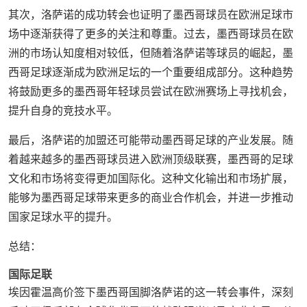
其次，洛萨诺的成功转会也证明了墨西哥球员在欧洲足球市
场中逐渐获得了更多的关注和尊重。过去，墨西哥球员在欧
洲的市场认知度相对较低，但随着洛萨诺等球员的崛起，墨
西哥足球逐渐成为欧洲足坛的一个重要组成部分。这种趋势
将鼓励更多的墨西哥年轻球员尝试在欧洲赛场上寻找机会，
提升自身的竞技水平。
最后，洛萨诺的加盟还可能带动墨西哥足球的产业发展。随
着越来越多的墨西哥球员进入欧洲顶级联赛，墨西哥的足球
文化和市场将变得更加国际化。这种文化输出和市场扩展，
能够为墨西哥足球带来更多的商业合作机会，并进一步推动
国家足球水平的提升。
总结：
国际足联
埃因霍温高价签下墨西哥国脚洛萨诺的这一转会事件，深刻