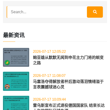
最新资讯
2026-07-17 12:05:22
鲍亚雄从默默无闻到申花主力门将的蜕变
之路
2026-07-17 11:08:07
马塞洛夺得解放者杯后激动落泪情绪溢于
言表震撼球迷心灵
2026-07-17 10:09:44
雷乌斯宣布正式退役德国国家队 结束长达