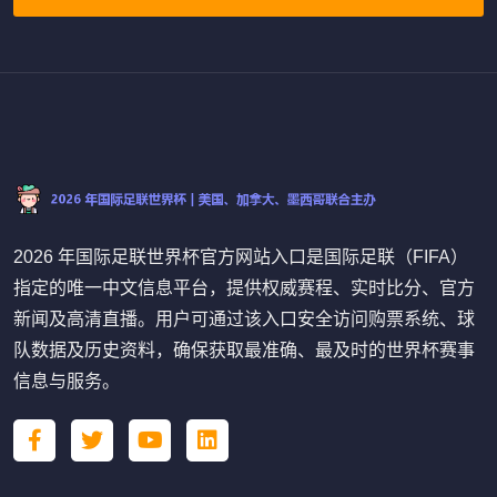
2026 年国际足联世界杯官方网站入口是国际足联（FIFA）
指定的唯一中文信息平台，提供权威赛程、实时比分、官方
新闻及高清直播。用户可通过该入口安全访问购票系统、球
队数据及历史资料，确保获取最准确、最及时的世界杯赛事
信息与服务。