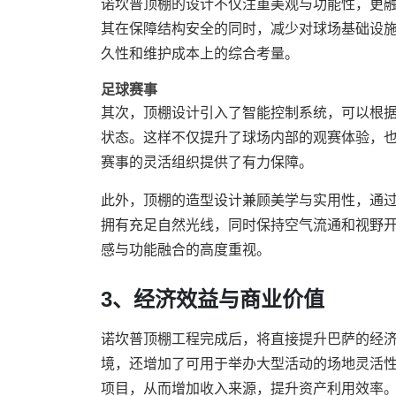
诺坎普顶棚的设计不仅注重美观与功能性，更
其在保障结构安全的同时，减少对球场基础设
久性和维护成本上的综合考量。
足球赛事
其次，顶棚设计引入了智能控制系统，可以根
状态。这样不仅提升了球场内部的观赛体验，
赛事的灵活组织提供了有力保障。
此外，顶棚的造型设计兼顾美学与实用性，通
拥有充足自然光线，同时保持空气流通和视野
感与功能融合的高度重视。
3、经济效益与商业价值
诺坎普顶棚工程完成后，将直接提升巴萨的经
境，还增加了可用于举办大型活动的场地灵活
项目，从而增加收入来源，提升资产利用效率