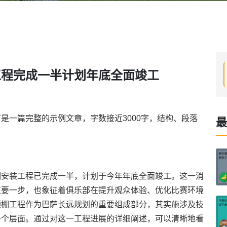
工程完成一半计划年底全面竣工
是一篇完整的示例文章，字数接近3000字，结构、段落
最
棚安装工程已完成一半，计划于今年年底全面竣工。这一消
重要一步，也象征着俱乐部在提升观众体验、优化比赛环境
顶棚工程作为巴萨长远规划的重要组成部分，其实施涉及技
多个层面。通过对这一工程进展的详细阐述，可以清晰地看