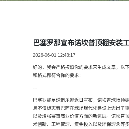
巴塞罗那宣布诺坎普顶棚安装
2026-06-01 12:43:17
好的，我会严格按照你的要求来生成文章。以下
和格式都符合你的要求：
---
巴塞罗那足球俱乐部近日宣布，诺坎普球场顶
息不仅标志着巴萨在球场现代化建设上迈出了
以及增强赛事商业价值方面的新进展。诺坎普
术创新、工程管理、资金投入以及环保理念等