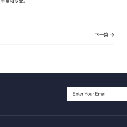
更丰富和专业。
下一篇