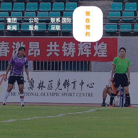
现
集团
公司
联系 国际
在
预
新闻
服务
足联
约