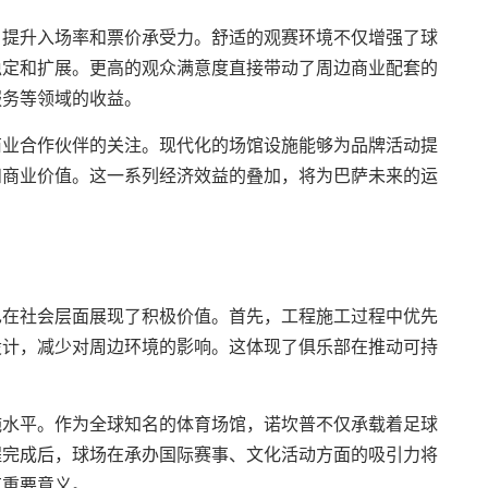
，提升入场率和票价承受力。舒适的观赛环境不仅增强了球
稳定和扩展。更高的观众满意度直接带动了周边商业配套的
服务等领域的收益。
商业合作伙伴的关注。现代化的场馆设施能够为品牌活动提
和商业价值。这一系列经济效益的叠加，将为巴萨未来的运
也在社会层面展现了积极价值。首先，工程施工过程中优先
设计，减少对周边环境的影响。这体现了俱乐部在推动可持
施水平。作为全球知名的体育场馆，诺坎普不仅承载着足球
程完成后，球场在承办国际赛事、文化活动方面的吸引力将
有重要意义。