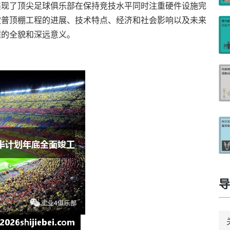
展现了顶尖足球俱乐部在保持竞技水平同时注重硬件设施完
坎普顶棚工程的进展、技术特点、经济和社会影响以及未来
程的全貌和深远意义。
导