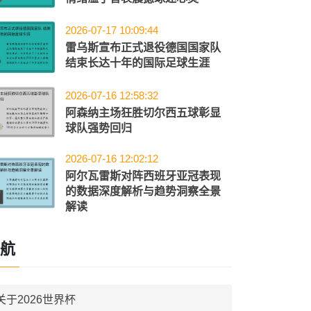
2026-07-17 10:09:44
雷乌斯宣布正式退役德国国家队
结束长达十年的国际足球生涯
2026-07-16 12:58:32
阿森纳主场狂胜切尔西五球彰显
球队强势回归
2026-07-16 12:02:12
阿尔瓦雷斯对阵西班牙亚冠表现
的数据深度解析与趋势洞察全景
解读
航
关于2026世界杯