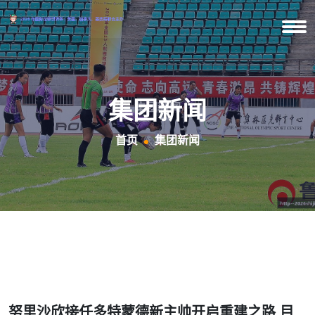
集团新闻
首页
集团新闻
努里沙欣接任多特蒙德新主帅开启重建之路 目