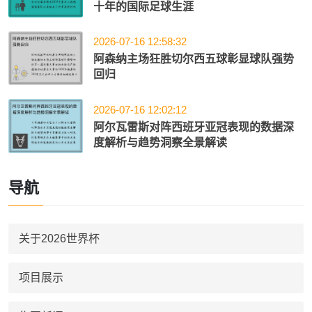
十年的国际足球生涯
2026-07-16 12:58:32
阿森纳主场狂胜切尔西五球彰显球队强势
回归
2026-07-16 12:02:12
阿尔瓦雷斯对阵西班牙亚冠表现的数据深
度解析与趋势洞察全景解读
导航
关于2026世界杯
项目展示