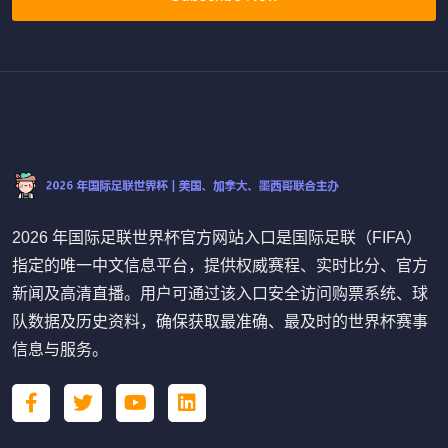
2026 年国际足联世界杯官方网站入口是国际足联（FIFA）
指定的唯一中文信息平台，提供权威赛程、实时比分、官方
新闻及高清直播。用户可通过该入口安全访问购票系统、球
队数据及历史资料，确保获取最准确、最及时的世界杯赛事
信息与服务。