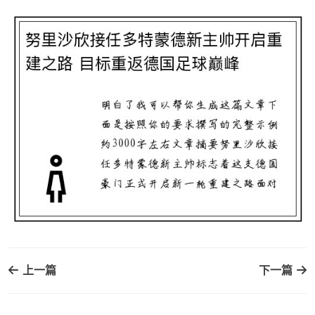
上一篇
下一篇