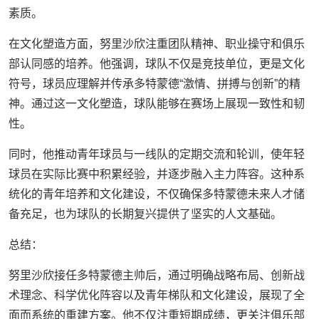
素质。
在文化塑造方面，努里沙欣注重团队精神、职业操守和俱乐
部认同感的培养。他强调，球队不仅是竞技单位，更是文化
符号，球员应理解并传承多特蒙德“激情、拼搏与创新”的精
神。通过这一文化塑造，球队能够在赛场上展现一致性和韧
性。
同时，他推动青年球员与一线队的定期交流和轮训，使年轻
球员在实际比赛中积累经验，并逐步融入主力阵容。这种系
统化的青年培养和文化建设，不仅确保多特蒙德未来人才储
备充足，也为球队的长期复兴提供了坚实的人文基础。
总结：
努里沙欣接任多特蒙德主帅后，通过明确战略布局、创新战
术理念、科学优化阵容以及青年梯队和文化建设，展现了全
面而系统的重建方案。他不仅注重短期成绩，更关注俱乐部