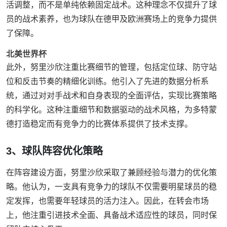
活调整，而不是单纯依赖固定战术。这种理念不仅提升了球
员的战术素养，也为球队在德甲及欧洲赛场上的竞争力提供
了保障。
北美世界杯
此外，努里沙欣注重比赛细节的管理，包括定位球、防守站
位和反击节奏的精细化训练。他引入了先进的数据分析系
统，通过对对手战术和自身表现的全面评估，实现比赛策略
的科学化。这种注重细节和数据驱动的战术风格，为多特蒙
德打造稳定而有竞争力的比赛体系提供了技术支撑。
3、球队阵容优化策略
在阵容建设方面，努里沙欣采取了兼顾经验与潜力的优化策
略。他认为，一支具有竞争力的球队不仅需要明星球员的稳
定发挥，也需要年轻球员的活力注入。因此，在转会市场
上，他注重引进技术全面、具备战术适应性的球员，同时保