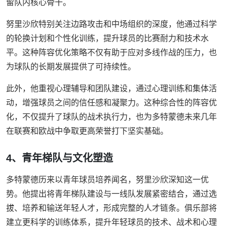
留队内核心骨干。
努里沙欣特别关注边路攻击和中场组织的深度，他通过科学
的轮换计划和个性化训练，提升球员的比赛耐力和技术水
平。这种阵容优化策略不仅有助于应对多线作战的压力，也
为球队的长期发展提供了可持续性。
此外，他重视心理辅导和团队建设，通过心理训练和集体活
动，增强球员之间的信任感和凝聚力。这种综合性的阵容优
化，不仅提升了球队的战术执行力，也为多特蒙德未来几年
在联赛和欧战中争取更高荣誉打下坚实基础。
4、青年梯队与文化塑造
多特蒙德历来以青年球员培养闻名，努里沙欣深知这一优
势。他提出将青年梯队建设与一线队发展紧密结合，通过选
拔、培养和输送年轻人才，形成完整的人才链条。俱乐部将
建立更科学的训练体系，提升年轻球员的技术、战术和心理