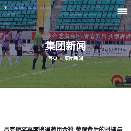
集团新闻
首页
集团新闻
吕克德容再度摘得荷甲金靴 荣耀背后的拼搏与