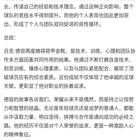
长，传递自己的经验和技术理念。通过这种正向影响，整个
球队的竞技水平得到提升，而他的个人表现也因此更加突
出，形成了个人与团队双向促进的良性循环。
总结：
吕克·德容再度摘得荷甲金靴，是技术、训练、心理和团队协
作多方面因素共同作用的结果。他通过不断打磨自身技术、
刻苦训练、锤炼心理素质，以及与团队紧密配合，展现了顶
级球员应有的综合素质。这份成就不仅体现了他卓越的足球
天赋，更彰显了他对职业的执着追求。
德容的故事告诉我们，荣耀从来不是偶然，而是持之以恒努
力和智慧的结晶。无论是年轻球员还是追梦的普通人，都能
从中汲取力量，明白坚持、拼搏与合作是通向成功的必经之
路。他的经历不仅是对个人荣誉的追求，更是一种激励人心
的精神象征。