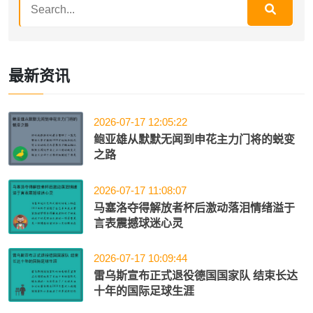
最新资讯
2026-07-17 12:05:22
鲍亚雄从默默无闻到申花主力门将的蜕变
之路
2026-07-17 11:08:07
马塞洛夺得解放者杯后激动落泪情绪溢于
言表震撼球迷心灵
2026-07-17 10:09:44
雷乌斯宣布正式退役德国国家队 结束长达
十年的国际足球生涯