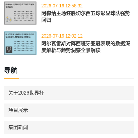
2026-07-16 12:58:32
阿森纳主场狂胜切尔西五球彰显球队强势
回归
2026-07-16 12:02:12
阿尔瓦雷斯对阵西班牙亚冠表现的数据深
度解析与趋势洞察全景解读
导航
关于2026世界杯
项目展示
集团新闻