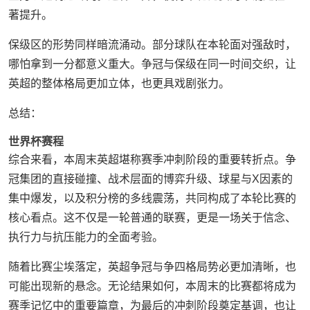
著提升。
保级区的形势同样暗流涌动。部分球队在本轮面对强敌时，
哪怕拿到一分都意义重大。争冠与保级在同一时间交织，让
英超的整体格局更加立体，也更具戏剧张力。
总结：
世界杯赛程
综合来看，本周末英超堪称赛季冲刺阶段的重要转折点。争
冠集团的直接碰撞、战术层面的博弈升级、球星与X因素的
集中爆发，以及积分榜的多线震荡，共同构成了本轮比赛的
核心看点。这不仅是一轮普通的联赛，更是一场关于信念、
执行力与抗压能力的全面考验。
随着比赛尘埃落定，英超争冠与争四格局势必更加清晰，也
可能出现新的悬念。无论结果如何，本周末的比赛都将成为
赛季记忆中的重要篇章，为最后的冲刺阶段奠定基调，也让