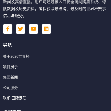
新闻及高清直播。用户可通过该入口安全访问购票系统、球
队数据及历史资料，确保获取最准确、最及时的世界杯赛事
信息与服务。
导航
关于2026世界杯
项目展示
集团新闻
公司服务
联系 国际足联