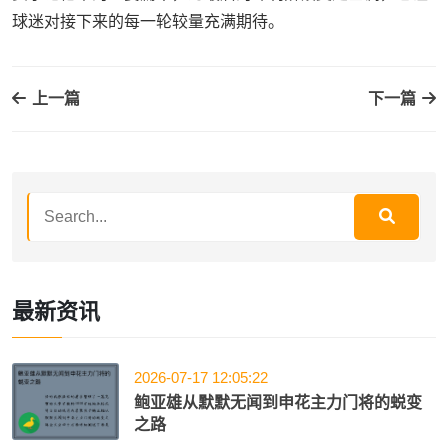
球迷对接下来的每一轮较量充满期待。
上一篇
下一篇
最新资讯
2026-07-17 12:05:22
鲍亚雄从默默无闻到申花主力门将的蜕变
之路