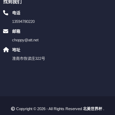
找到我们
电话
13594780220
邮箱
choppy@att.net
地址
淮南市恢读庄322号
Copyright © 2026 - All Rights Reserved
北美世界杯
.