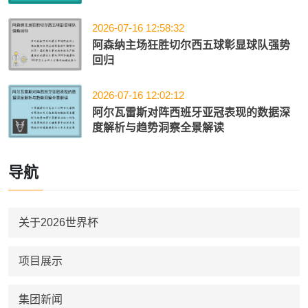
2026-07-16 12:58:32
阿森纳主场狂胜切尔西五球彰显球队强势
回归
2026-07-16 12:02:12
阿尔瓦雷斯对阵西班牙亚冠表现的数据深
度解析与趋势洞察全景解读
导航
关于2026世界杯
项目展示
集团新闻