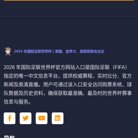
2026 年国际足联世界杯官方网站入口是国际足联（FIFA）
指定的唯一中文信息平台，提供权威赛程、实时比分、官方
新闻及高清直播。用户可通过该入口安全访问购票系统、球
队数据及历史资料，确保获取最准确、最及时的世界杯赛事
信息与服务。