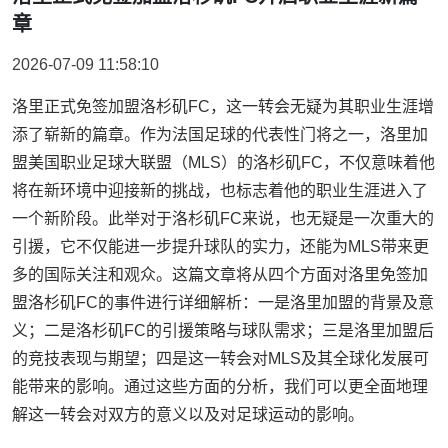
章
2026-07-09 11:58:10
洛里正式免签加盟洛杉矶FC，这一转会无疑为其职业生涯增
添了崭新的篇章。作为法国足球的代表性门将之一，洛里加
盟美国职业足球大联盟（MLS）的洛杉矶FC，不仅意味着他
将在新环境中迎接新的挑战，也标志着他的职业生涯进入了
一个新阶段。此举对于洛杉矶FC来说，也无疑是一次重大的
引援，它不仅能进一步提升球队的实力，还能为MLS带来更
多的国际关注和观众。这篇文章将从四个方面对洛里免签加
盟洛杉矶FC的事件进行详细解析：一是洛里加盟的背景及意
义；二是洛杉矶FC的引援策略与球队需求；三是洛里加盟后
的竞技表现与期望；四是这一转会对MLS及其全球化发展可
能带来的影响。通过这些方面的分析，我们可以更全面地理
解这一转会对双方的意义以及对足球运动的影响。