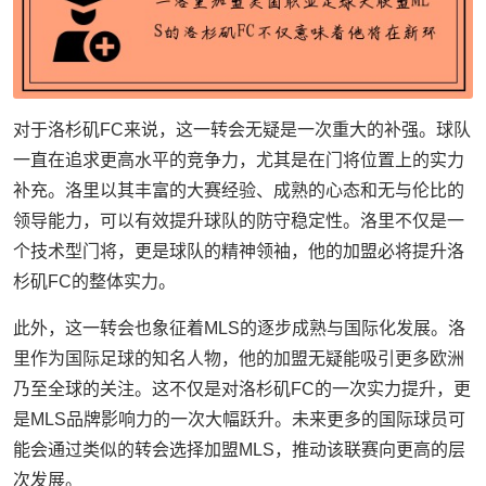
对于洛杉矶FC来说，这一转会无疑是一次重大的补强。球队
一直在追求更高水平的竞争力，尤其是在门将位置上的实力
补充。洛里以其丰富的大赛经验、成熟的心态和无与伦比的
领导能力，可以有效提升球队的防守稳定性。洛里不仅是一
个技术型门将，更是球队的精神领袖，他的加盟必将提升洛
杉矶FC的整体实力。
此外，这一转会也象征着MLS的逐步成熟与国际化发展。洛
里作为国际足球的知名人物，他的加盟无疑能吸引更多欧洲
乃至全球的关注。这不仅是对洛杉矶FC的一次实力提升，更
是MLS品牌影响力的一次大幅跃升。未来更多的国际球员可
能会通过类似的转会选择加盟MLS，推动该联赛向更高的层
次发展。