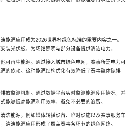
洁能源应用成为2026世界杯绿色标准的重要内容之一。
顶安装光伏板，为场馆照明与部分设备提供清洁电力。
其他可再生能源。通过接入城市绿色电网，赛事所需电力可
能源的依赖。这种能源结构优化有效降低了赛事整体碳排
碳排放监测机制。通过数据平台实时监测能源使用情况，并
方式能够提高能源利用效率，避免不必要的浪费。
用清洁能源。例如媒体转播设备、临时设施以及赛事服务车
与，清洁能源应用形成了覆盖赛事各环节的绿色网络。