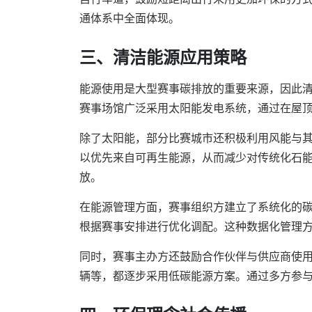
通体系中全面体现。
三、清洁能源应用策略
能源使用是大型赛事碳排放的重要来源，因此清
赛事场馆广泛采用太阳能发电系统，通过在屋
除了太阳能，部分比赛城市还积极利用风能与
以优先来自可再生能源，从而减少对传统化石
放。
在能源管理方面，赛事组织方建立了系统化的
根据赛事安排进行优化调配。这种数据化管理
同时，赛事主办方还鼓励合作伙伴与供应商使
辆等，都逐步采用低碳能源方案。通过多方参