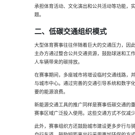
承担体育活动、文化演出和公共活动等功能，
题。
二、低碳交通组织模式
大型体育赛事往往伴随着巨大的交通压力，因此
主办方通过整合公共交通资源，鼓励球迷和工
人车辆带来的碳排放。
在赛事期间，多座城市将增设临时交通线路，
与城市中心。通过完善的交通引导系统和数字
要的能源浪费。
新能源交通工具的推广同样是赛事低碳交通的
赛事区域广泛投入使用。这些交通方式不仅减
此外，赛事组织方还鼓励城市建设更多步行与
自行车道，鼓励短距离出行采用更加环保的方