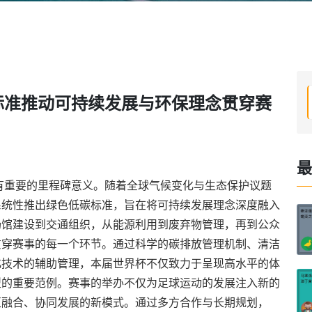
碳标准推动可持续发展与环保理念贯穿赛
最
具有重要的里程碑意义。随着全球气候变化与生态保护议题
系统性推出绿色低碳标准，旨在将可持续发展理念深度融入
场馆建设到交通组织，从能源利用到废弃物管理，再到公众
贯穿赛事的每一个环节。通过科学的碳排放管理机制、清洁
化技术的辅助管理，本届世界杯不仅致力于呈现高水平的体
型的重要范例。赛事的举办不仅为足球运动的发展注入新的
互融合、协同发展的新模式。通过多方合作与长期规划，