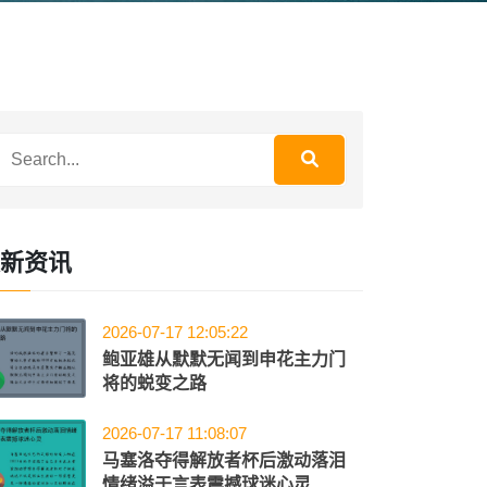
新资讯
2026-07-17 12:05:22
鲍亚雄从默默无闻到申花主力门
将的蜕变之路
2026-07-17 11:08:07
马塞洛夺得解放者杯后激动落泪
情绪溢于言表震撼球迷心灵