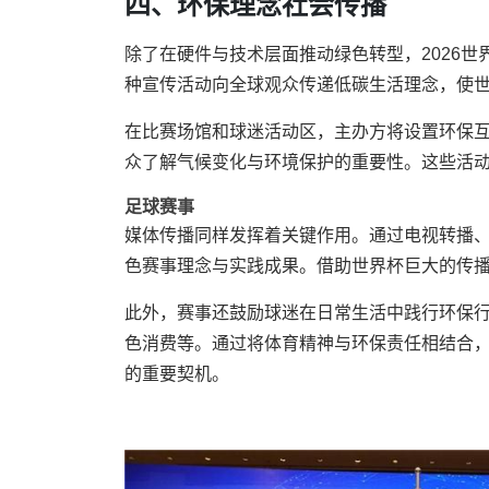
四、环保理念社会传播
除了在硬件与技术层面推动绿色转型，2026
种宣传活动向全球观众传递低碳生活理念，使
在比赛场馆和球迷活动区，主办方将设置环保
众了解气候变化与环境保护的重要性。这些活
足球赛事
媒体传播同样发挥着关键作用。通过电视转播
色赛事理念与实践成果。借助世界杯巨大的传
此外，赛事还鼓励球迷在日常生活中践行环保
色消费等。通过将体育精神与环保责任相结合
的重要契机。