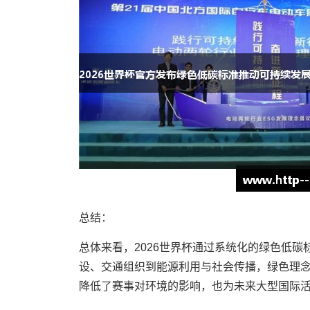
总结：
总体来看，2026世界杯通过系统化的绿色低
设、交通组织到能源利用与社会传播，绿色理
降低了赛事对环境的影响，也为未来大型国际