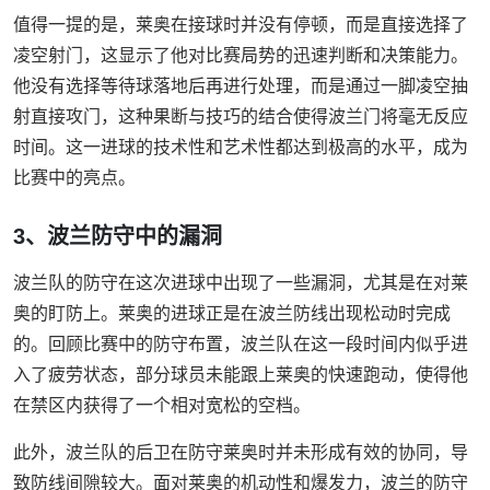
值得一提的是，莱奥在接球时并没有停顿，而是直接选择了
凌空射门，这显示了他对比赛局势的迅速判断和决策能力。
他没有选择等待球落地后再进行处理，而是通过一脚凌空抽
射直接攻门，这种果断与技巧的结合使得波兰门将毫无反应
时间。这一进球的技术性和艺术性都达到极高的水平，成为
比赛中的亮点。
3、波兰防守中的漏洞
波兰队的防守在这次进球中出现了一些漏洞，尤其是在对莱
奥的盯防上。莱奥的进球正是在波兰防线出现松动时完成
的。回顾比赛中的防守布置，波兰队在这一段时间内似乎进
入了疲劳状态，部分球员未能跟上莱奥的快速跑动，使得他
在禁区内获得了一个相对宽松的空档。
此外，波兰队的后卫在防守莱奥时并未形成有效的协同，导
致防线间隙较大。面对莱奥的机动性和爆发力，波兰的防守