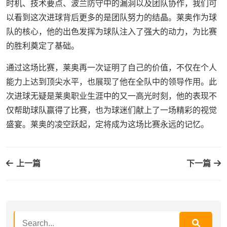
时机、技术要点、波兰防守中的漏洞以及团队协作，我们可
以看到这次进球背后更多的是团队努力的结晶。莱奥作为球
队的核心，他的出色发挥为球队注入了强大的动力，为比赛
的胜利奠定了基础。
通过这场比赛，莱奥再一次证明了自己的价值，不仅在个人
能力上达到顶尖水平，也展现了他在全队中的领导作用。此
次进球无疑是莱奥职业生涯中的又一高光时刻，他的表现不
仅帮助球队赢得了比赛，也为球迷们献上了一场精彩的视觉
盛宴。莱奥的凌空跃起，定将成为这场比赛永远的记忆。
上一篇
下一篇