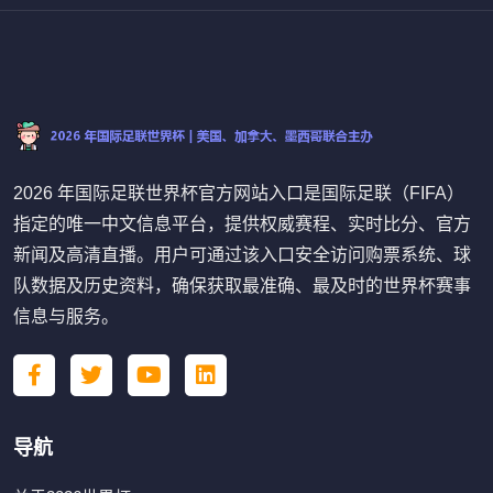
2026 年国际足联世界杯官方网站入口是国际足联（FIFA）
指定的唯一中文信息平台，提供权威赛程、实时比分、官方
新闻及高清直播。用户可通过该入口安全访问购票系统、球
队数据及历史资料，确保获取最准确、最及时的世界杯赛事
信息与服务。
导航