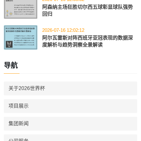
阿森纳主场狂胜切尔西五球彰显球队强势
回归
2026-07-16 12:02:12
阿尔瓦雷斯对阵西班牙亚冠表现的数据深
度解析与趋势洞察全景解读
导航
关于2026世界杯
项目展示
集团新闻