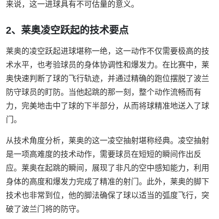
来说，这一进球具有不可估量的意义。
2、莱奥凌空跃起的技术要点
莱奥的凌空跃起进球堪称一绝，这一动作不仅需要极高的技
术水平，也考验球员的身体协调性和爆发力。在比赛中，莱
奥快速判断了球的飞行轨迹，并通过精确的跑位摆脱了波兰
防守球员的盯防。当他起跳的那一刻，整个动作流畅而有
力，完美地击中了球的下半部分，从而将球精准地送入了球
门。
从技术角度分析，莱奥的这一凌空抽射堪称经典。凌空抽射
是一项高难度的技术动作，需要球员在短短的瞬间作出反
应。莱奥在起跳的瞬间，展现了非凡的空中感知能力，利用
身体的高度和爆发力完成了精准的射门。此外，莱奥的脚下
技术也非常到位，他的脚法确保了球以适当的弧度飞行，突
破了波兰门将的防守。