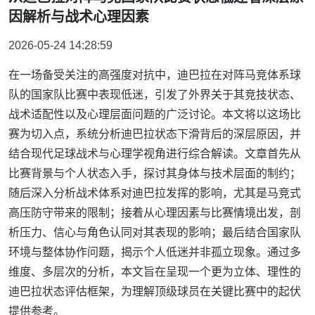
因解析与战术心理因素
2026-05-24 14:28:59
在一场备受关注的高强度对抗中，迪巴拉在对阵马竞体系球
队的国家队比赛中表现低迷，引发了外界关于其竞技状态、
战术适配性以及心理层面问题的广泛讨论。本文将以这场比
赛为切入点，系统分析迪巴拉状态下滑背后的深层原因，并
结合现代足球战术与心理学视角进行综合解读。文章首先从
比赛背景与个人状态入手，探讨其身体与技术层面的制约；
随后深入分析战术体系对迪巴拉发挥的影响，尤其是马竞式
高压防守带来的限制；接着从心理因素与比赛情境出发，剖
析压力、信心与角色认同对其表现的影响；最后结合国家队
环境与整体协作问题，揭示个人低迷并非孤立现象。通过多
维度、多层次的分析，本文旨在呈现一个更为立体、理性的
迪巴拉状态评估框架，为理解顶级球员在关键比赛中的起伏
提供参考。