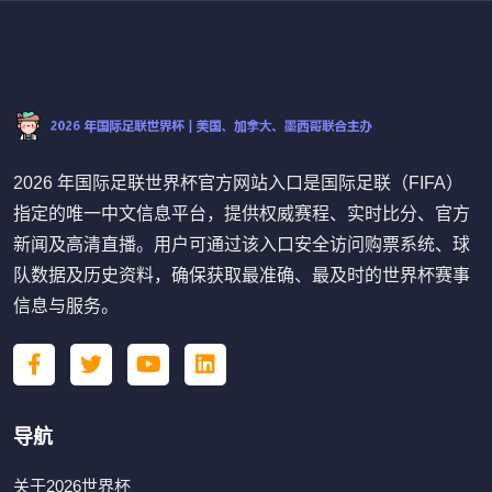
2026 年国际足联世界杯官方网站入口是国际足联（FIFA）
指定的唯一中文信息平台，提供权威赛程、实时比分、官方
新闻及高清直播。用户可通过该入口安全访问购票系统、球
队数据及历史资料，确保获取最准确、最及时的世界杯赛事
信息与服务。
导航
关于2026世界杯