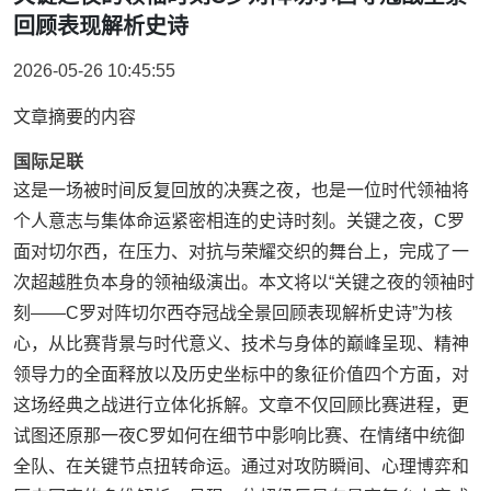
回顾表现解析史诗
2026-05-26 10:45:55
文章摘要的内容
国际足联
这是一场被时间反复回放的决赛之夜，也是一位时代领袖将
个人意志与集体命运紧密相连的史诗时刻。关键之夜，C罗
面对切尔西，在压力、对抗与荣耀交织的舞台上，完成了一
次超越胜负本身的领袖级演出。本文将以“关键之夜的领袖时
刻——C罗对阵切尔西夺冠战全景回顾表现解析史诗”为核
心，从比赛背景与时代意义、技术与身体的巅峰呈现、精神
领导力的全面释放以及历史坐标中的象征价值四个方面，对
这场经典之战进行立体化拆解。文章不仅回顾比赛进程，更
试图还原那一夜C罗如何在细节中影响比赛、在情绪中统御
全队、在关键节点扭转命运。通过对攻防瞬间、心理博弈和