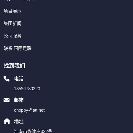
项目展示
集团新闻
公司服务
联系 国际足联
找到我们
电话
13594780220
邮箱
choppy@att.net
地址
淮南市恢读庄322号