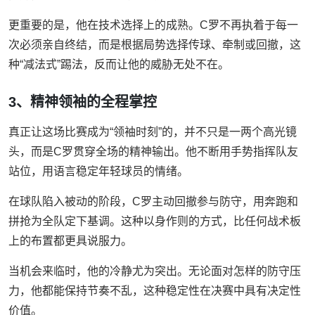
更重要的是，他在技术选择上的成熟。C罗不再执着于每一
次必须亲自终结，而是根据局势选择传球、牵制或回撤，这
种“减法式”踢法，反而让他的威胁无处不在。
3、精神领袖的全程掌控
真正让这场比赛成为“领袖时刻”的，并不只是一两个高光镜
头，而是C罗贯穿全场的精神输出。他不断用手势指挥队友
站位，用语言稳定年轻球员的情绪。
在球队陷入被动的阶段，C罗主动回撤参与防守，用奔跑和
拼抢为全队定下基调。这种以身作则的方式，比任何战术板
上的布置都更具说服力。
当机会来临时，他的冷静尤为突出。无论面对怎样的防守压
力，他都能保持节奏不乱，这种稳定性在决赛中具有决定性
价值。