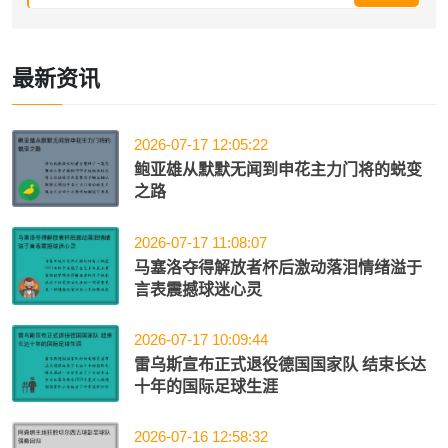
最新资讯
2026-07-17 12:05:22
鲍亚雄从默默无闻到申花主力门将的蜕变
之路
2026-07-17 11:08:07
马塞洛夺得解放者杯后激动落泪情绪溢于
言表震撼球迷心灵
2026-07-17 10:09:44
雷乌斯宣布正式退役德国国家队 结束长达
十年的国际足球生涯
2026-07-16 12:58:32