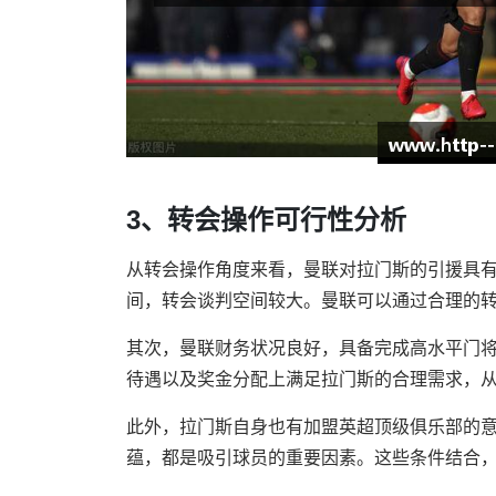
3、转会操作可行性分析
从转会操作角度来看，曼联对拉门斯的引援具
间，转会谈判空间较大。曼联可以通过合理的
其次，曼联财务状况良好，具备完成高水平门
待遇以及奖金分配上满足拉门斯的合理需求，
此外，拉门斯自身也有加盟英超顶级俱乐部的
蕴，都是吸引球员的重要因素。这些条件结合