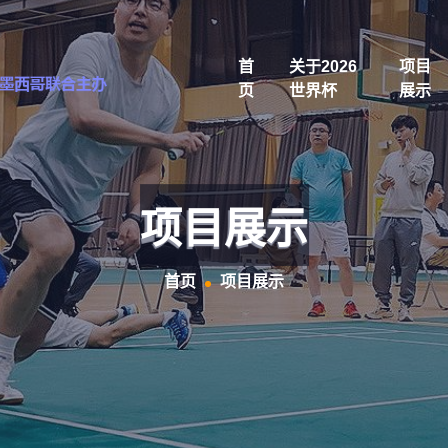
首
关于2026
项目
页
世界杯
展示
项目展示
首页
项目展示