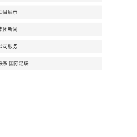
项目展示
集团新闻
公司服务
联系 国际足联