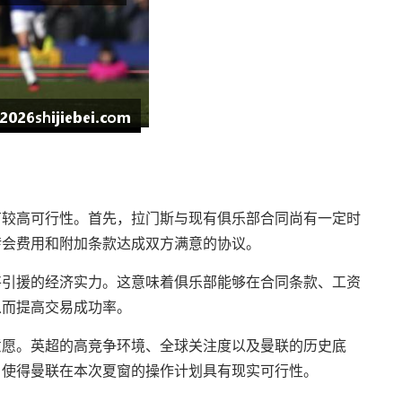
有较高可行性。首先，拉门斯与现有俱乐部合同尚有一定时
转会费用和附加条款达成双方满意的协议。
将引援的经济实力。这意味着俱乐部能够在合同条款、工资
从而提高交易成功率。
意愿。英超的高竞争环境、全球关注度以及曼联的历史底
，使得曼联在本次夏窗的操作计划具有现实可行性。