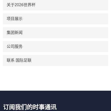
关于2026世界杯
项目展示
集团新闻
公司服务
联系 国际足联
订阅我们的时事通讯