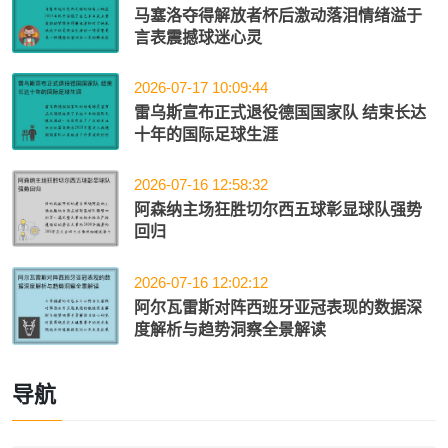
马塞洛夺得解放者杯后激动落泪情绪溢于
言表震撼球迷心灵
2026-07-17 10:09:44
雷乌斯宣布正式退役德国国家队 结束长达
十年的国际足球生涯
2026-07-16 12:58:32
阿森纳主场狂胜切尔西五球彰显球队强势
回归
2026-07-16 12:02:12
阿尔瓦雷斯对阵西班牙亚冠表现的数据深
度解析与趋势洞察全景解读
导航