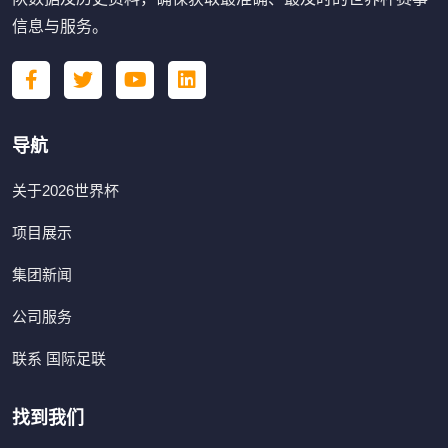
信息与服务。
导航
关于2026世界杯
项目展示
集团新闻
公司服务
联系 国际足联
找到我们