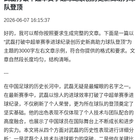
队登顶
2026-06-07 16:15:37
好的，我可以帮你按照要求生成完整的文章。下面是一篇以
“武磊打破中超单赛季进球纪录创历史新高助力球队登顶”为
主题的3000字左右文章示例，符合你提供的格式和要求。文
章自然段长度均匀，结构清晰。
---
在中国足球的历史长河中，武磊无疑是最耀眼的名字之一。
在最新赛季中，武磊以惊人的进球效率打破了中超单赛季进
球纪录，不仅刷新了个人荣誉，更为所在球队的登顶奠定了
坚实基础。他的出色表现不仅体现了个人技术与团队配合的
高度融合，也展示了中国球员在国际舞台上不断成长和进步
的实力。本文将从四个方面对武磊的历史性表现进行详细分
析：一是武磊个人技术与进球能力的突破，二是他在关键比