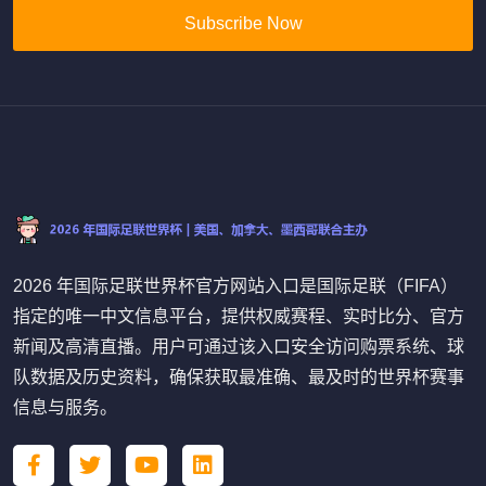
Subscribe Now
2026 年国际足联世界杯官方网站入口是国际足联（FIFA）
指定的唯一中文信息平台，提供权威赛程、实时比分、官方
新闻及高清直播。用户可通过该入口安全访问购票系统、球
队数据及历史资料，确保获取最准确、最及时的世界杯赛事
信息与服务。