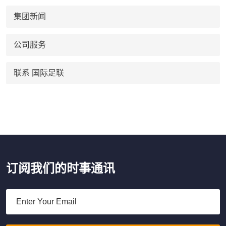
集团新闻
公司服务
联系 国际足联
订阅我们的时事通讯