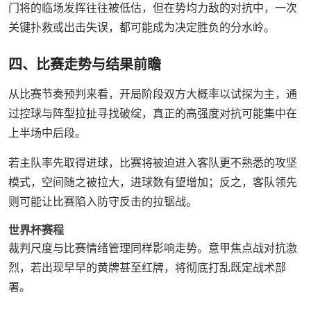
门将的临场发挥往往被低估，但在势均力敌的对抗中，一次
关键扑救或出击失误，都可能成为决定胜负的分水岭。
四、比赛走势与结果前瞻
从比赛节奏预判来看，开局阶段双方大概率以试探为主，通
过控球与阵型拉扯寻找破绽，真正的高强度对抗可能集中在
上半场中后段。
若主队率先取得进球，比赛将被迫进入客队更不熟悉的攻坚
模式，空间随之被拉大，进球数有望增加；反之，客队领先
则可能让比赛陷入防守反击的拉锯战。
世界杯赛程
裁判尺度与比赛情绪管理同样影响走势。意甲焦点战对抗激
烈，若出现早早的黄牌甚至红牌，将彻底打乱既定战术部
署。