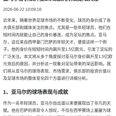
2026-06-22 10:09:18
近年来，随着世界足球市场的不断变化，球员的身价成了各
大俱乐部和媒体关注的焦点。尤其是一些年轻球员，他们在
短时间内就能让自己的身价暴涨，成为足坛的焦点。亚马
尔，这位来自西甲豪门巴萨的年轻天才，便是这样一个例
子。他的身价在短短时间内飙升至1.5亿欧元，引发了足坛的
广泛关注。本文将从多个角度探讨亚马尔身价飙升至1.5亿欧
元背后的原因，并分析这一现象对足坛带来的深远影响。我
们将从亚马尔的球场表现、市场需求、俱乐部的投资价值以
及足球市场的整体变化四个方面进行详细分析。
1、亚马尔的球场表现与成就
作为一名年轻球员，亚马尔自出道以来便展现出了非凡的天
赋。他在巴萨的表现令人惊叹，不仅在西甲赛场上屡屡为球