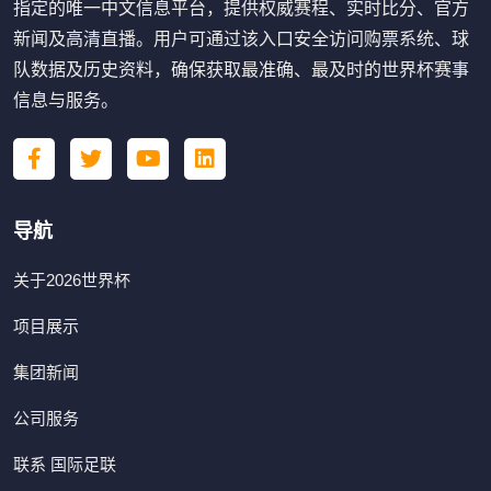
指定的唯一中文信息平台，提供权威赛程、实时比分、官方
新闻及高清直播。用户可通过该入口安全访问购票系统、球
队数据及历史资料，确保获取最准确、最及时的世界杯赛事
信息与服务。
导航
关于2026世界杯
项目展示
集团新闻
公司服务
联系 国际足联