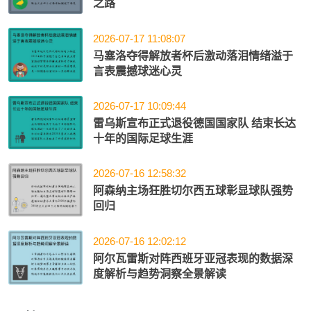
之路
2026-07-17 11:08:07
马塞洛夺得解放者杯后激动落泪情绪溢于
言表震撼球迷心灵
2026-07-17 10:09:44
雷乌斯宣布正式退役德国国家队 结束长达
十年的国际足球生涯
2026-07-16 12:58:32
阿森纳主场狂胜切尔西五球彰显球队强势
回归
2026-07-16 12:02:12
阿尔瓦雷斯对阵西班牙亚冠表现的数据深
度解析与趋势洞察全景解读