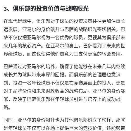
3、俱乐部的投资价值与战略眼光
在现代足球中，俱乐部对于球员的投资决策往往更加注重长
远发展。亚马尔的身价飙升与巴萨的战略眼光密切相关。巴
萨不仅仅把亚马尔视为一名优秀的球员，更视其为俱乐部未
来几年的核心资产。在亚马尔的身上，巴萨看到了未来的世
界级球员，而这也使得他们愿意为其支付更高的转会费用。
巴萨通过对亚马尔的培养，确保了他能够在未来几年内继续
成长并为球队带来丰厚的回报。而俱乐部的管理层也意识
到，投资一名年轻球员不仅仅是在竞赛层面上的投入，更是
对于品牌价值和未来财政收益的战略布局。亚马尔的身价暴
涨，反映了巴萨俱乐部在年轻球员引进与培养上的成功战
略。
同时，亚马尔的身价飙升也为其他俱乐部树立了榜样，那就
是年轻球员不仅可以在场上提供巨大的竞技价值，还能够带