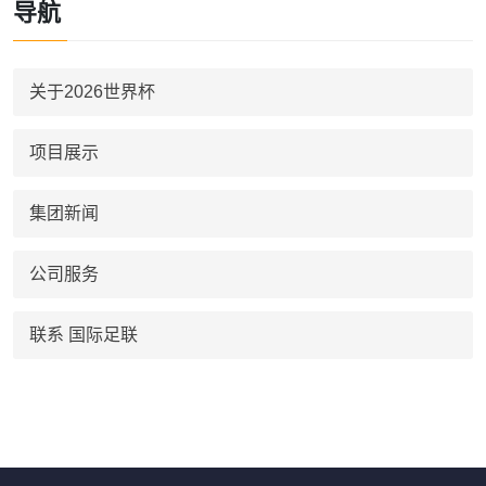
导航
关于2026世界杯
项目展示
集团新闻
公司服务
联系 国际足联