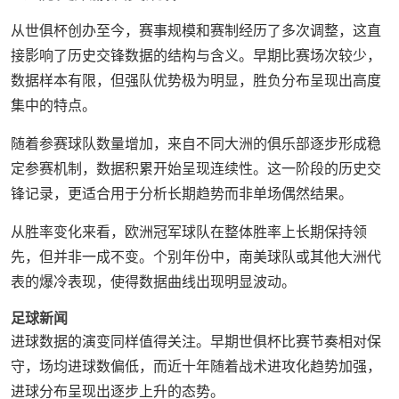
从世俱杯创办至今，赛事规模和赛制经历了多次调整，这直
接影响了历史交锋数据的结构与含义。早期比赛场次较少，
数据样本有限，但强队优势极为明显，胜负分布呈现出高度
集中的特点。
随着参赛球队数量增加，来自不同大洲的俱乐部逐步形成稳
定参赛机制，数据积累开始呈现连续性。这一阶段的历史交
锋记录，更适合用于分析长期趋势而非单场偶然结果。
从胜率变化来看，欧洲冠军球队在整体胜率上长期保持领
先，但并非一成不变。个别年份中，南美球队或其他大洲代
表的爆冷表现，使得数据曲线出现明显波动。
足球新闻
进球数据的演变同样值得关注。早期世俱杯比赛节奏相对保
守，场均进球数偏低，而近十年随着战术进攻化趋势加强，
进球分布呈现出逐步上升的态势。