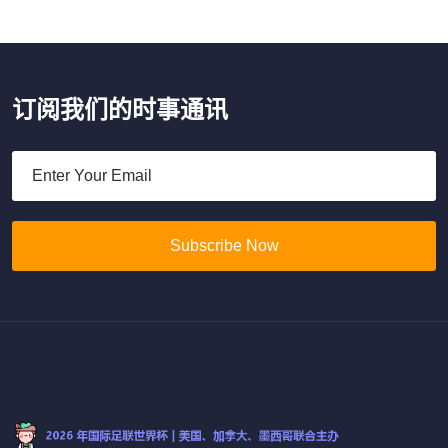
订阅我们的时事通讯
Subscribe Now