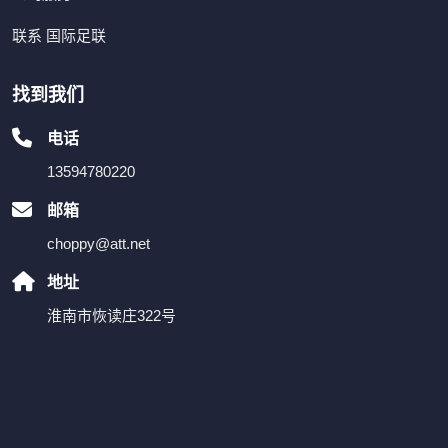
联系 国际足联
找到我们
电话
13594780220
邮箱
choppy@att.net
地址
淮南市恢读庄322号