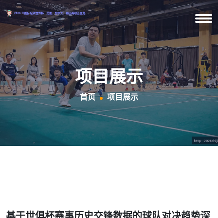
项目展示
首页
项目展示
基于世俱杯赛事历史交锋数据的球队对决趋势深