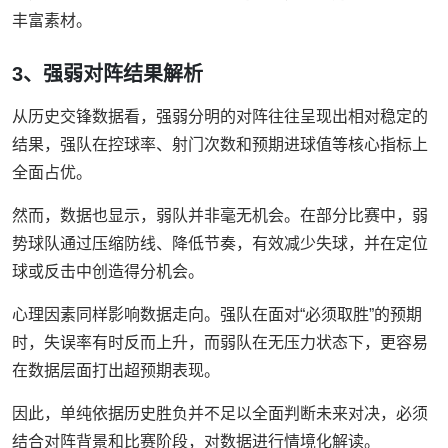
丰富素材。
3、强弱对阵结果解析
从历史交锋数据看，强弱分明的对阵往往呈现出相对稳定的
结果，强队在控球率、射门次数和预期进球值等核心指标上
全面占优。
然而，数据也显示，弱队并非毫无机会。在部分比赛中，弱
势球队通过压缩防线、降低节奏，有效减少失球，并在定位
球或反击中创造得分机会。
心理因素同样影响数据走向。强队在面对“必须取胜”的预期
时，失误率有时反而上升，而弱队在无压力状态下，更容易
在数据层面打出超预期表现。
因此，单纯依据历史胜负并不足以全面判断未来对决，必须
结合对阵背景和比赛阶段，对数据进行情境化解读。