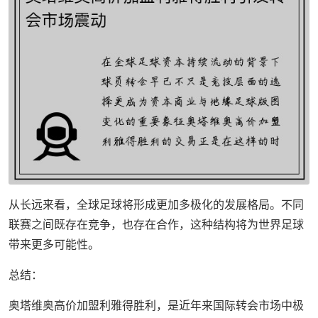
从长远来看，全球足球将形成更加多极化的发展格局。不同
联赛之间既存在竞争，也存在合作，这种结构将为世界足球
带来更多可能性。
总结：
奥塔维奥高价加盟利雅得胜利，是近年来国际转会市场中极