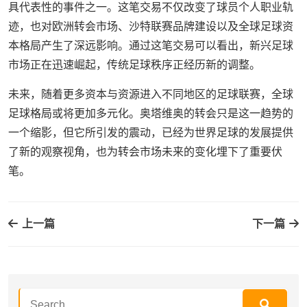
具代表性的事件之一。这笔交易不仅改变了球员个人职业轨
迹，也对欧洲转会市场、沙特联赛品牌建设以及全球足球资
本格局产生了深远影响。通过这笔交易可以看出，新兴足球
市场正在迅速崛起，传统足球秩序正经历新的调整。
未来，随着更多资本与资源进入不同地区的足球联赛，全球
足球格局或将更加多元化。奥塔维奥的转会只是这一趋势的
一个缩影，但它所引发的震动，已经为世界足球的发展提供
了新的观察视角，也为转会市场未来的变化埋下了重要伏
笔。
上一篇
下一篇