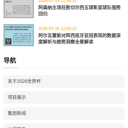
2026-07-16 12:58:32
阿森纳主场狂胜切尔西五球彰显球队强势
回归
2026-07-16 12:02:12
阿尔瓦雷斯对阵西班牙亚冠表现的数据深
度解析与趋势洞察全景解读
导航
关于2026世界杯
项目展示
集团新闻