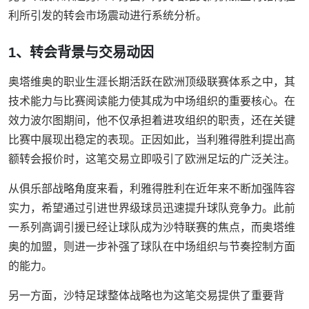
利所引发的转会市场震动进行系统分析。
1、转会背景与交易动因
奥塔维奥的职业生涯长期活跃在欧洲顶级联赛体系之中，其
技术能力与比赛阅读能力使其成为中场组织的重要核心。在
效力波尔图期间，他不仅承担着进攻组织的职责，还在关键
比赛中展现出稳定的表现。正因如此，当利雅得胜利提出高
额转会报价时，这笔交易立即吸引了欧洲足坛的广泛关注。
从俱乐部战略角度来看，利雅得胜利在近年来不断加强阵容
实力，希望通过引进世界级球员迅速提升球队竞争力。此前
一系列高调引援已经让球队成为沙特联赛的焦点，而奥塔维
奥的加盟，则进一步补强了球队在中场组织与节奏控制方面
的能力。
另一方面，沙特足球整体战略也为这笔交易提供了重要背