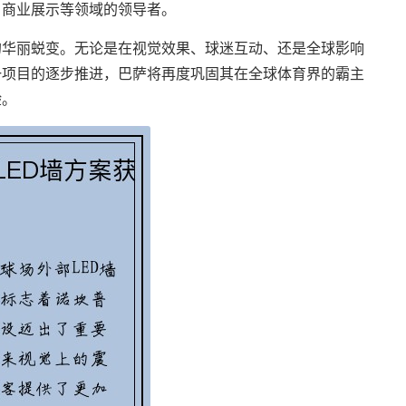
、商业展示等领域的领导者。
的华丽蜕变。无论是在视觉效果、球迷互动、还是全球影响
一项目的逐步推进，巴萨将再度巩固其在全球体育界的霸主
验。