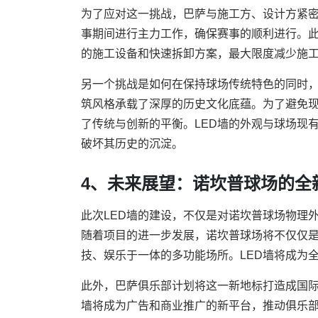
为了应对这一挑战，巴萨与施工方、设计方紧
事期间进行主力工作，确保赛事的顺利进行。
的施工设备和快速拆卸方案，最大限度减少施
另一个挑战是如何在保持球场传统特色的同时
筑风格承载了深厚的历史文化底蕴。为了避免
了传统与创新的平衡。LED墙的外观与球场现
破坏其历史的沉淀。
4、未来展望：诺坎普球场的全
此次LED墙的建设，不仅是对诺坎普球场物理
随着项目的进一步发展，诺坎普球场将不仅仅
技、娱乐于一体的多功能场所。LED墙将成为
此外，巴萨俱乐部计划将这一新地标打造成国际
墙将成为广告和商业推广的新平台，推动俱乐