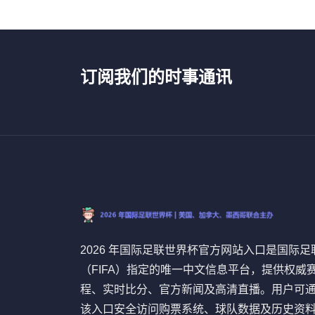
订阅我们的时事通讯
2026 年国际足联世界杯官方网站入口是国际足
（FIFA）指定的唯一中文信息平台，提供权威
程、实时比分、官方新闻及高清直播。用户可
该入口安全访问购票系统、球队数据及历史资