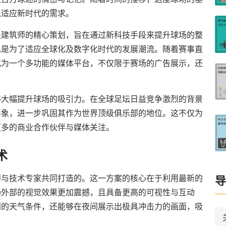
以适应新时代的需求。
关建筑师的精心策划，旨在通过新科技手段来提升球场的整
也是为了适应全球化及数字化时代的发展潮流。随着赛事直
成为一个多功能的媒体平台，不仅限于赛场的广告展示，还
够大幅提升球场的吸引力。在全球足坛日益竞争激烈的背景
形象，进一步巩固其作为世界顶级俱乐部的地位。这不仅为
更多的商业合作伙伴与媒体关注。
术
师与技术专家共同打造的。这一方案的核心在于利用最新的
导
场外部的视觉效果更加震撼，且具备更高的可视性与互动
同的天气条件，还能够在夜间展示出极具冲击力的画面，吸