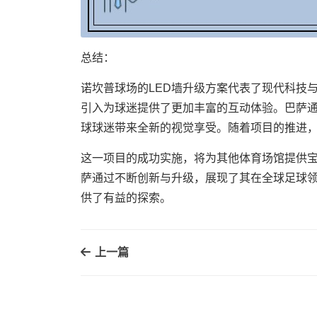
总结：
诺坎普球场的LED墙升级方案代表了现代科技
引入为球迷提供了更加丰富的互动体验。巴萨
球球迷带来全新的视觉享受。随着项目的推进
这一项目的成功实施，将为其他体育场馆提供
萨通过不断创新与升级，展现了其在全球足球
供了有益的探索。
上一篇