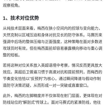
观察视角。
1、技术对位优势
从纯技术层面来看，梅西在狭小空间内的控球与变向能力，
天然克制以区域压迫和身体对抗见长的防守体系。马赛历来
强调中后场的整体压缩与正面强度，这种策略在面对多数进
攻球员时有效，但在梅西面前却容易暴露横向移动与重心调
整的短板。
若将这种对位关系放入英超语境中考察，情况反而更具放大
效应。英超后卫普遍习惯于高速对抗和提前预判，而梅西的
节奏变化恰恰以“反预判”为核心，通过瞬间降速与假动作制
造防守决策迟疑，从而形成一对一突破或直塞窗口。
此外，梅西的左脚精度并不仅体现在射门层面，更体现在对
防线站位的“解剖式”传球上。面对马赛式的紧凑防线，他往