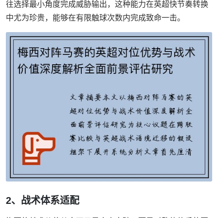
往选择最小角度完成威胁输出，这种能力在英超快节奏转换
中尤为珍贵，能够在有限触球次数内完成致命一击。
2、战术体系适配