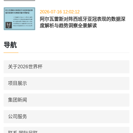
2026-07-16 12:02:12
阿尔瓦雷斯对阵西班牙亚冠表现的数据深
度解析与趋势洞察全景解读
导航
关于2026世界杯
项目展示
集团新闻
公司服务