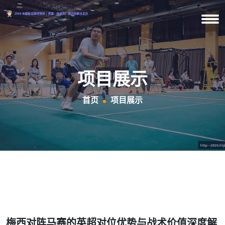
项目展示
首页
项目展示
梅西对阵马赛的英超对位优势与战术价值深度解