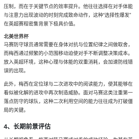
压制，而在于关键节点的效率提升。他往往选择在对手体能
与注意力出现波动的时刻完成致命动作，这种“选择性爆发”
在英超赛程密集背景下极具价值。
北美世界杯
马赛防守球员通常需要在身体对抗与位置纪律之间做取舍，
而梅西通过频繁的小范围移动迫使对手不断调整决策成本。
放入英超环境，这种心理与体能的双重消耗，会加速防线错
误的出现。
此外，梅西在定位球与二次进攻中的阅读能力，使其能够在
看似被化解的进攻中再次制造威胁。面对马赛这类注重第一
落点防守的球队，这种二次利用空间的能力往往成为打破僵
局的关键。
4、长期前景评估