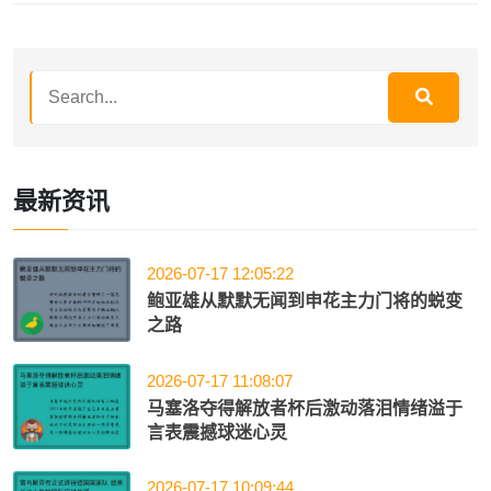
最新资讯
2026-07-17 12:05:22
鲍亚雄从默默无闻到申花主力门将的蜕变
之路
2026-07-17 11:08:07
马塞洛夺得解放者杯后激动落泪情绪溢于
言表震撼球迷心灵
2026-07-17 10:09:44