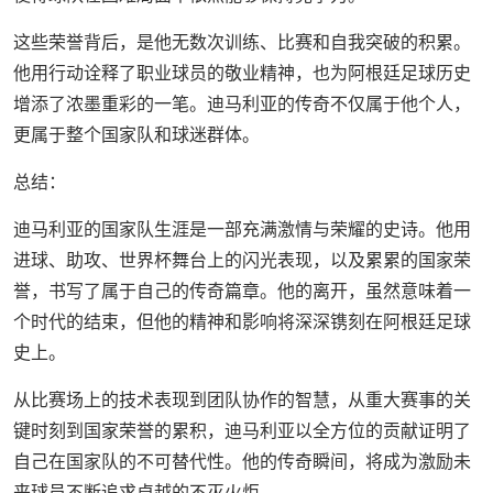
这些荣誉背后，是他无数次训练、比赛和自我突破的积累。
他用行动诠释了职业球员的敬业精神，也为阿根廷足球历史
增添了浓墨重彩的一笔。迪马利亚的传奇不仅属于他个人，
更属于整个国家队和球迷群体。
总结：
迪马利亚的国家队生涯是一部充满激情与荣耀的史诗。他用
进球、助攻、世界杯舞台上的闪光表现，以及累累的国家荣
誉，书写了属于自己的传奇篇章。他的离开，虽然意味着一
个时代的结束，但他的精神和影响将深深镌刻在阿根廷足球
史上。
从比赛场上的技术表现到团队协作的智慧，从重大赛事的关
键时刻到国家荣誉的累积，迪马利亚以全方位的贡献证明了
自己在国家队的不可替代性。他的传奇瞬间，将成为激励未
来球员不断追求卓越的不灭火炬。