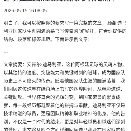
2026-05-15 16:08:05
明白了，我可以按照你的要求写一篇完整的文章，围绕“迪马
利亚国家队生涯圆满落幕书写传奇瞬间”展开，符合你提供的
结构、段落和标签规范。下面是示例文章：
---
文章摘要：安赫尔·迪马利亚，这位阿根廷足球的灵魂人物，
以其独特的速度、突破能力和关键时刻的进球，成为国家队
历史上不可磨灭的传奇。随着他国家队生涯的圆满落幕，我
们回顾这位球星在绿茵场上书写的辉煌瞬间，从精彩进球、
关键助攻、世界杯舞台的光辉时刻，到国家荣誉的累累成
就，每一段经历都凝聚着他的拼搏与奉献。迪马利亚不仅是
技术精湛的球员，更是团队精神和职业精神的化身。他的告
别，不仅是一个时代的结束，更是对年轻球员和球迷们深刻
的激励。本文将从四个方面详细回顾迪马利亚在国家队的传