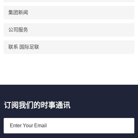
集团新闻
公司服务
联系 国际足联
订阅我们的时事通讯