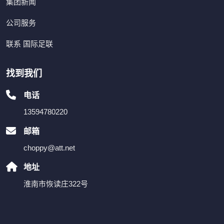
集团新闻
公司服务
联系 国际足联
找到我们
电话
13594780220
邮箱
choppy@att.net
地址
淮南市恢读庄322号