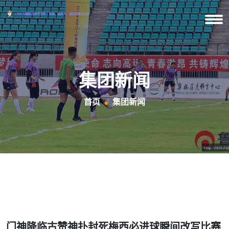
集团新闻
首页
集团新闻
门神降临古赞神扑封死梅西必进球瞬间改写比赛