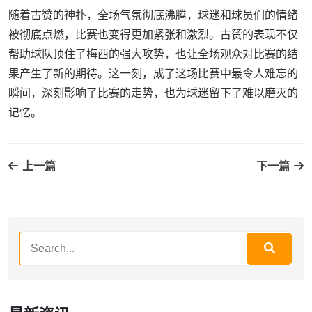
随着古赞的神扑，全场气氛彻底沸腾，球迷和球员们的情绪
被彻底点燃，比赛也变得更加紧张和激烈。古赞的表现不仅
帮助球队顶住了梅西的强大攻势，也让全场观众对比赛的结
果产生了新的期待。这一刻，成了这场比赛中最令人难忘的
瞬间，深刻影响了比赛的走势，也为球迷留下了难以磨灭的
记忆。
上一篇
下一篇