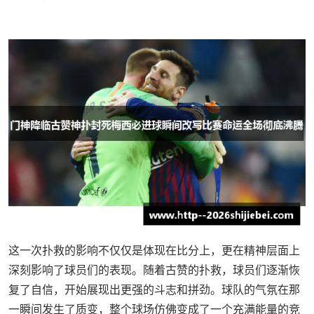
这一次扑救的影响不仅仅是体现在比分上，更在精神层面上
深刻影响了球员们的表现。随着古赞的扑救，球员们逐渐恢
复了自信，开始展现出更强的斗志和拼劲。球队的气氛在那
一瞬间发生了质变，整个球场仿佛变成了一个充满能量的竞