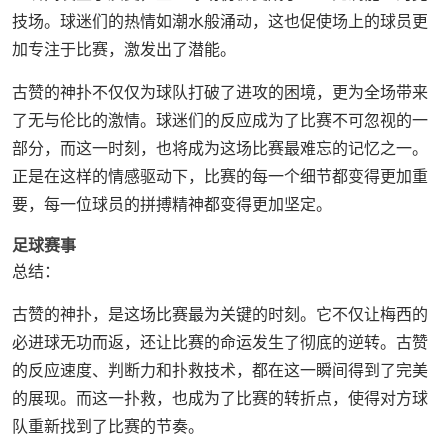
技场。球迷们的热情如潮水般涌动，这也促使场上的球员更
加专注于比赛，激发出了潜能。
古赞的神扑不仅仅为球队打破了进攻的困境，更为全场带来
了无与伦比的激情。球迷们的反应成为了比赛不可忽视的一
部分，而这一时刻，也将成为这场比赛最难忘的记忆之一。
正是在这样的情感驱动下，比赛的每一个细节都变得更加重
要，每一位球员的拼搏精神都变得更加坚定。
足球赛事
总结：
古赞的神扑，是这场比赛最为关键的时刻。它不仅让梅西的
必进球无功而返，还让比赛的命运发生了彻底的逆转。古赞
的反应速度、判断力和扑救技术，都在这一瞬间得到了完美
的展现。而这一扑救，也成为了比赛的转折点，使得对方球
队重新找到了比赛的节奏。