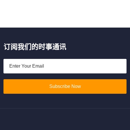
订阅我们的时事通讯
Subscribe Now