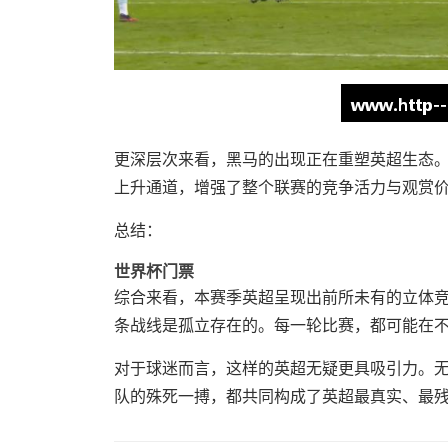
更深层次来看，黑马的出现正在重塑英超生态
上升通道，增强了整个联赛的竞争活力与观赏
总结：
世界杯门票
综合来看，本赛季英超呈现出前所未有的立体
条战线是孤立存在的。每一轮比赛，都可能在
对于球迷而言，这样的英超无疑更具吸引力。
队的殊死一搏，都共同构成了英超最真实、最