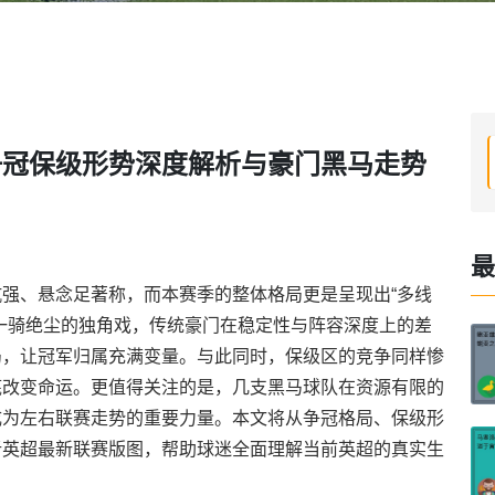
争冠保级形势深度解析与豪门黑马走势
最
强、悬念足著称，而本赛季的整体格局更是呈现出“多线
一骑绝尘的独角戏，传统豪门在稳定性与阵容深度上的差
局，让冠军归属充满变量。与此同时，保级区的竞争同样惨
底改变命运。更值得关注的是，几支黑马球队在资源有限的
成为左右联赛走势的重要力量。本文将从争冠格局、保级形
析英超最新联赛版图，帮助球迷全面理解当前英超的真实生