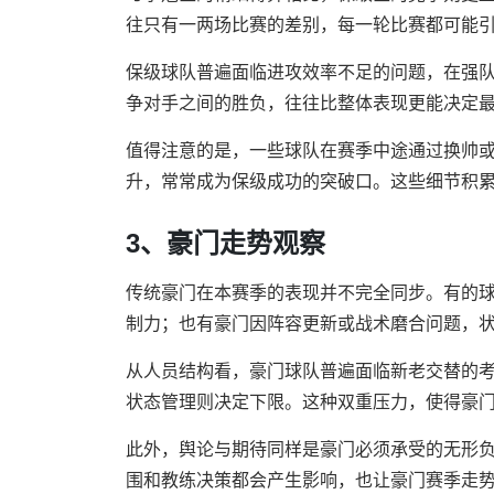
往只有一两场比赛的差别，每一轮比赛都可能
保级球队普遍面临进攻效率不足的问题，在强队
争对手之间的胜负，往往比整体表现更能决定
值得注意的是，一些球队在赛季中途通过换帅
升，常常成为保级成功的突破口。这些细节积
3、豪门走势观察
传统豪门在本赛季的表现并不完全同步。有的
制力；也有豪门因阵容更新或战术磨合问题，
从人员结构看，豪门球队普遍面临新老交替的
状态管理则决定下限。这种双重压力，使得豪
此外，舆论与期待同样是豪门必须承受的无形
围和教练决策都会产生影响，也让豪门赛季走