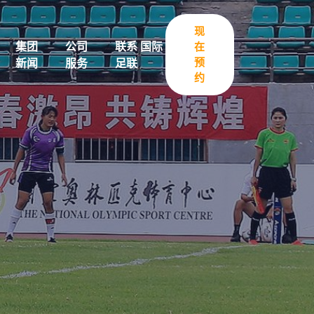
现
集团
公司
联系 国际
在
预
新闻
服务
足联
约