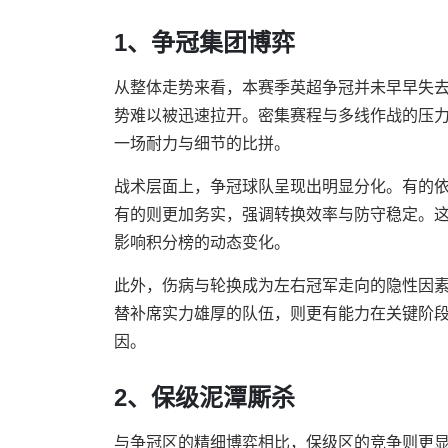
1、争冠集团博弈
从整体走势来看，本赛季英超争冠并未早早失
势难以被迅速拉开。密集赛程与多线作战的压
一场耐力与细节的比拼。
战术层面上，争冠球队呈现出明显分化。有的
有的则更加务实，强调转换效率与防守稳定。
影响积分榜的动态变化。
此外，伤病与轮换成为左右冠军走向的隐性因
替补席实力雄厚的队伍，则更有能力在关键阶
因。
2、保级泥潭厮杀
与争冠区的精细博弈相比，保级区的竞争则更