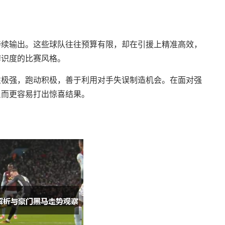
持续输出。这些球队往往预算有限，却在引援上精准高效，
辨识度的比赛风格。
性极强，跑动积极，善于利用对手失误制造机会。在面对强
反而更容易打出惊喜结果。