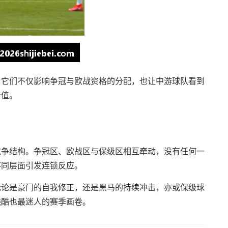
。它们不仅影响争冠与欧战资格的分配，也让中游球队看到
价值。
竞争结构。争冠区、欧战区与保级区相互牵动，没有任何一
不同层面引发连锁反应。
无论是豪门的自我修正，还是黑马的持续冲击，亦或保级球
残酷也最迷人的赛季画卷。