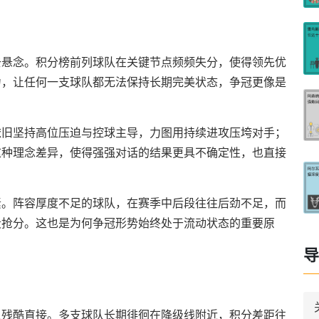
去悬念。积分榜前列球队在关键节点频频失分，使得领先优
力，让任何一支球队都无法保持长期完美状态，争冠更像是
依旧坚持高位压迫与控球主导，力图用持续进攻压垮对手；
这种理念差异，使得强强对话的结果更具不确定性，也直接
素。阵容厚度不足的球队，在赛季中后段往往后劲不足，而
段抢分。这也是为何争冠形势始终处于流动状态的重要原
导
显残酷直接。多支球队长期徘徊在降级线附近，积分差距往