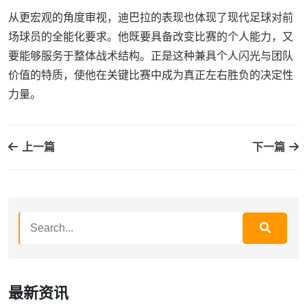
从更宏观的角度审视，迪巴拉的表现也体现了现代足球对前
场球员的全能化要求。他既要具备改变比赛的个人能力，又
要能够服务于整体战术结构。正是这种兼具个人闪光与团队
价值的特质，使他在关键比赛中成为真正左右胜负的决定性
力量。
上一篇
下一篇
最新资讯