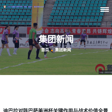
集团新闻
首页
集团新闻
迪巴拉对阵巴萨美洲杯关键作用与战术价值全景