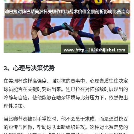
3、心理与决策优势
在美洲杯这样高强度、强对抗的赛事中，心理素质往往决定
球员能否在关键时刻站出来。迪巴拉在对阵强敌时展现出的
冷静与自信，使他能够在嘈杂环境与比分压力下，依然做出
理性决策。
当比赛节奏被对手掌控时，他不会急于求成，而是通过稳妥
的短传与回做，帮助球队重新组织进攻。这种对比赛走势的