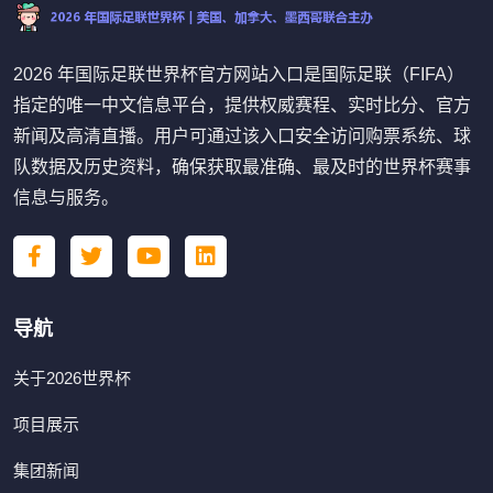
2026 年国际足联世界杯官方网站入口是国际足联（FIFA）
指定的唯一中文信息平台，提供权威赛程、实时比分、官方
新闻及高清直播。用户可通过该入口安全访问购票系统、球
队数据及历史资料，确保获取最准确、最及时的世界杯赛事
信息与服务。
导航
关于2026世界杯
项目展示
集团新闻