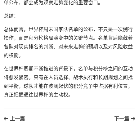
单公布，都会成为观察走势变化的重要窗口。
总结：
总体而言，世界杯周末国家队名单的公布，不只是一次例行
操作，而是积分榜格局演变中的关键节点。名单背后隐藏着
各队对现实排名的判断、对未来走势的预期以及对风险收益
的权衡。
在世界杯周期不断推进的背景下，名单与积分榜之间的互动
将愈发紧密。只有在人员选择、战术执行和长期规划之间找
到平衡，球队才能在波澜起伏的积分竞争中占据有利位置，
真正把握通往世界杯的主动权。
上一篇
下一篇