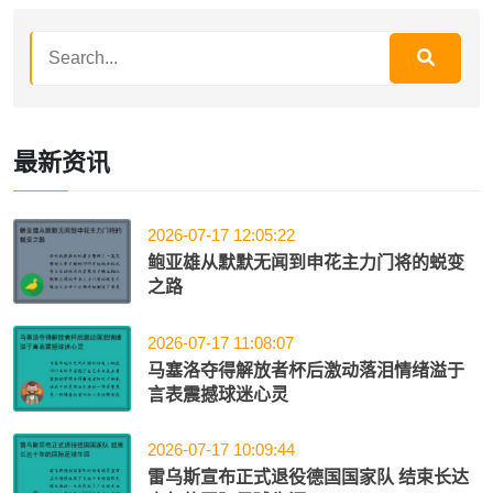
最新资讯
2026-07-17 12:05:22
鲍亚雄从默默无闻到申花主力门将的蜕变
之路
2026-07-17 11:08:07
马塞洛夺得解放者杯后激动落泪情绪溢于
言表震撼球迷心灵
2026-07-17 10:09:44
雷乌斯宣布正式退役德国国家队 结束长达