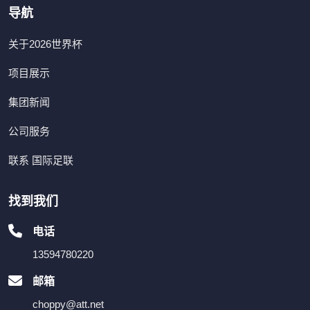
导航
关于2026世界杯
项目展示
集团新闻
公司服务
联系 国际足联
找到我们
电话
13594780220
邮箱
choppy@att.net