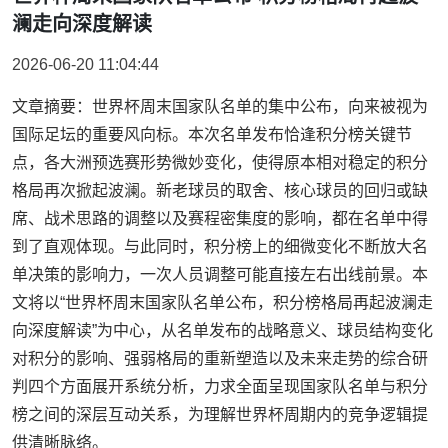
澜走向深度解读
2026-06-20 11:04:44
文章摘要：世界杯周末国家队名单的集中公布，向来被视为
国际足坛的重要风向标。本次名单发布恰逢积分榜关键节
点，各大洲预选赛形势微妙变化，使得原本相对稳定的积分
格局再次掀起波澜。新老球员的取舍、核心球员的回归或缺
席、战术思路的调整以及赛程密集度的影响，都在名单中得
到了直观体现。与此同时，积分榜上的细微变化不断放大名
单决策的影响力，一次人员调整可能直接左右出线前景。本
文将以“世界杯周末国家队名单公布，积分榜格局再起波澜走
向深度解读”为中心，从名单发布的战略意义、球员结构变化
对积分的影响、强弱格局的重新塑造以及未来走势的综合研
判四个方面展开系统分析，力求全面呈现国家队名单与积分
榜之间的深层互动关系，为理解世界杯周期内的竞争逻辑提
供清晰脉络。