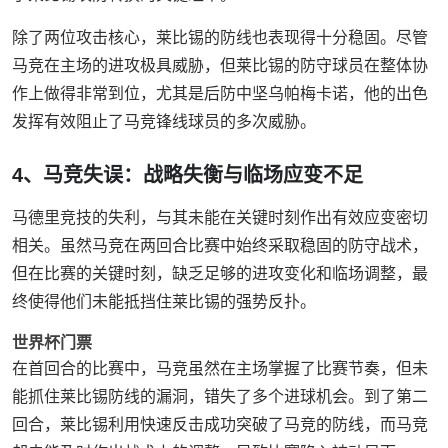
除了两位攻击核心，莱比锡的防线也表现得十分稳固。尽管
马竞在主场的进攻极具威胁，但莱比锡的防守球员在整体协
作上做得非常到位，尤其是后防中坚乌帕梅卡诺，他的出色
发挥有效阻止了马竞锋线球员的多次威胁。
4、马竞失误：战略失衡与临场应变不足
马德里竞技的失利，与其未能在关键时刻作出有效应变密切
相关。虽然马竞在两回合比赛中始终采取稳固的防守战术，
但在比赛的关键时刻，缺乏足够的进攻变化和临场调整，最
终使得他们未能抵挡住莱比锡的强势反扑。
世界杯门票
在首回合的比赛中，马竞虽然在主场掌握了比赛节奏，但未
能抓住莱比锡防线的漏洞，错失了多个进球机会。到了第二
回合，莱比锡利用快速反击成功突破了马竞的防线，而马竞