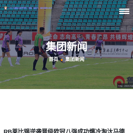
集团新闻
首页
集团新闻
RB莱比锡逆袭晋级欧冠八强成功爆冷淘汰马德