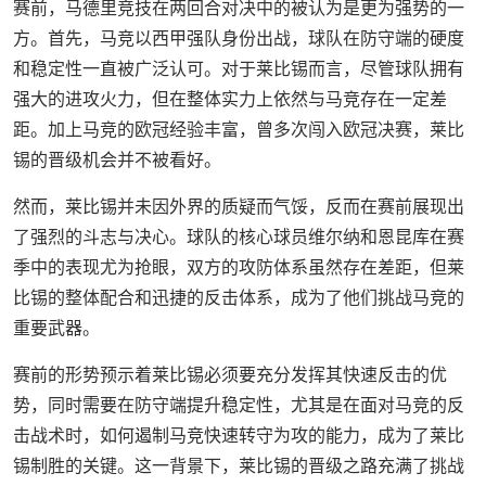
赛前，马德里竞技在两回合对决中的被认为是更为强势的一
方。首先，马竞以西甲强队身份出战，球队在防守端的硬度
和稳定性一直被广泛认可。对于莱比锡而言，尽管球队拥有
强大的进攻火力，但在整体实力上依然与马竞存在一定差
距。加上马竞的欧冠经验丰富，曾多次闯入欧冠决赛，莱比
锡的晋级机会并不被看好。
然而，莱比锡并未因外界的质疑而气馁，反而在赛前展现出
了强烈的斗志与决心。球队的核心球员维尔纳和恩昆库在赛
季中的表现尤为抢眼，双方的攻防体系虽然存在差距，但莱
比锡的整体配合和迅捷的反击体系，成为了他们挑战马竞的
重要武器。
赛前的形势预示着莱比锡必须要充分发挥其快速反击的优
势，同时需要在防守端提升稳定性，尤其是在面对马竞的反
击战术时，如何遏制马竞快速转守为攻的能力，成为了莱比
锡制胜的关键。这一背景下，莱比锡的晋级之路充满了挑战