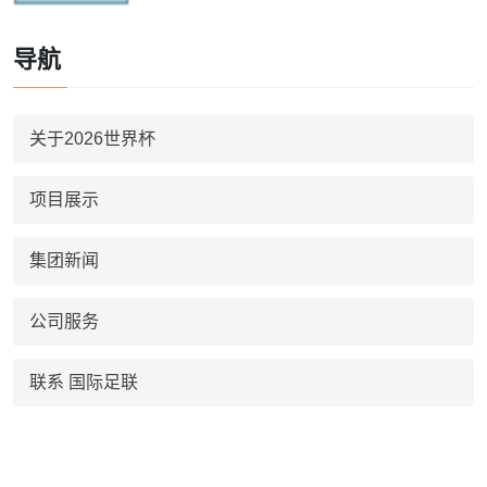
导航
关于2026世界杯
项目展示
集团新闻
公司服务
联系 国际足联