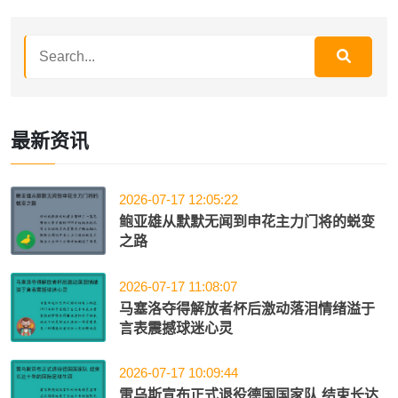
最新资讯
2026-07-17 12:05:22
鲍亚雄从默默无闻到申花主力门将的蜕变
之路
2026-07-17 11:08:07
马塞洛夺得解放者杯后激动落泪情绪溢于
言表震撼球迷心灵
2026-07-17 10:09:44
雷乌斯宣布正式退役德国国家队 结束长达