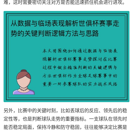
难，这时需要密切关注对方是否能迅速抓住机会进行进攻。
另外，比赛中的关键时刻，比如丢球后的反应、领先后的稳
定性等，也是判断球队走势的重要指标。一支球队在领先时
能否稳定局面，保持冷静和防守稳固，往往能够决定比赛是