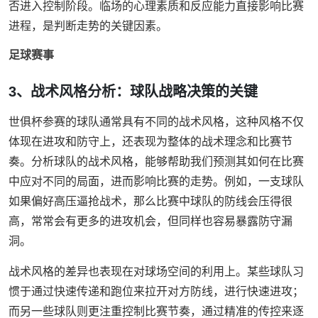
否进入控制阶段。临场的心理素质和反应能力直接影响比赛
进程，是判断走势的关键因素。
足球赛事
3、战术风格分析：球队战略决策的关键
世俱杯参赛的球队通常具有不同的战术风格，这种风格不仅
体现在进攻和防守上，还表现为整体的战术理念和比赛节
奏。分析球队的战术风格，能够帮助我们预测其如何在比赛
中应对不同的局面，进而影响比赛的走势。例如，一支球队
如果偏好高压逼抢战术，那么比赛中球队的防线会压得很
高，常常会有更多的进攻机会，但同样也容易暴露防守漏
洞。
战术风格的差异也表现在对球场空间的利用上。某些球队习
惯于通过快速传递和跑位来拉开对方防线，进行快速进攻；
而另一些球队则更注重控制比赛节奏，通过精准的传控来逐