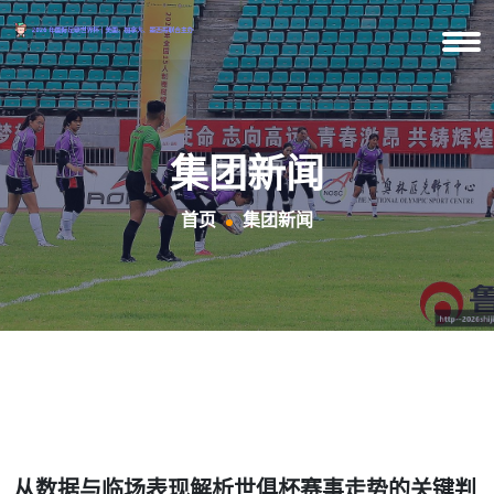
集团新闻
首页
集团新闻
从数据与临场表现解析世俱杯赛事走势的关键判