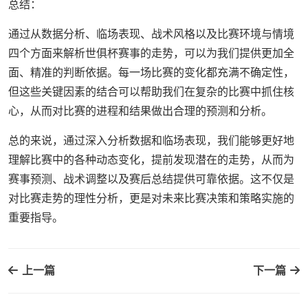
总结：
通过从数据分析、临场表现、战术风格以及比赛环境与情境
四个方面来解析世俱杯赛事的走势，可以为我们提供更加全
面、精准的判断依据。每一场比赛的变化都充满不确定性，
但这些关键因素的结合可以帮助我们在复杂的比赛中抓住核
心，从而对比赛的进程和结果做出合理的预测和分析。
总的来说，通过深入分析数据和临场表现，我们能够更好地
理解比赛中的各种动态变化，提前发现潜在的走势，从而为
赛事预测、战术调整以及赛后总结提供可靠依据。这不仅是
对比赛走势的理性分析，更是对未来比赛决策和策略实施的
重要指导。
上一篇
下一篇