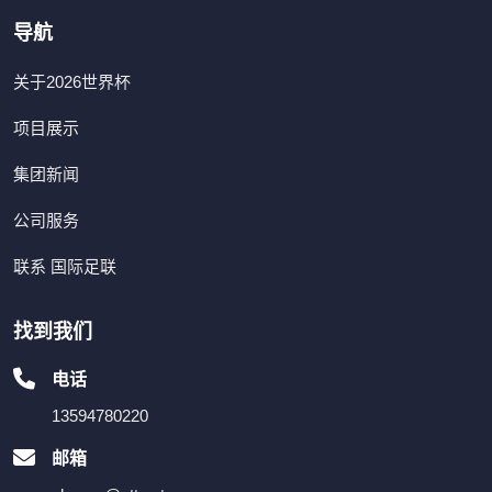
导航
关于2026世界杯
项目展示
集团新闻
公司服务
联系 国际足联
找到我们
电话
13594780220
邮箱