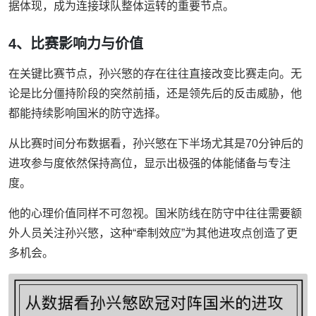
据体现，成为连接球队整体运转的重要节点。
4、比赛影响力与价值
在关键比赛节点，孙兴慜的存在往往直接改变比赛走向。无
论是比分僵持阶段的突然前插，还是领先后的反击威胁，他
都能持续影响国米的防守选择。
从比赛时间分布数据看，孙兴慜在下半场尤其是70分钟后的
进攻参与度依然保持高位，显示出极强的体能储备与专注
度。
他的心理价值同样不可忽视。国米防线在防守中往往需要额
外人员关注孙兴慜，这种“牵制效应”为其他进攻点创造了更
多机会。