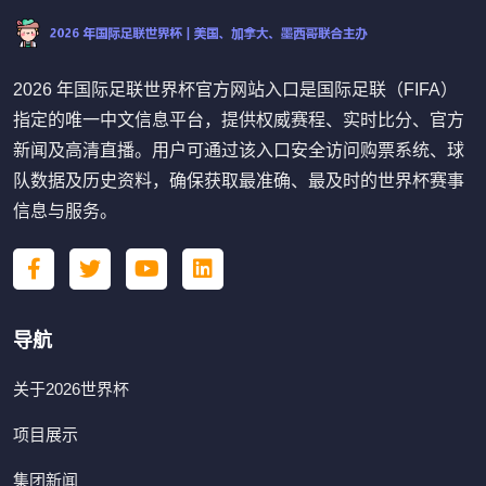
2026 年国际足联世界杯官方网站入口是国际足联（FIFA）
指定的唯一中文信息平台，提供权威赛程、实时比分、官方
新闻及高清直播。用户可通过该入口安全访问购票系统、球
队数据及历史资料，确保获取最准确、最及时的世界杯赛事
信息与服务。
导航
关于2026世界杯
项目展示
集团新闻