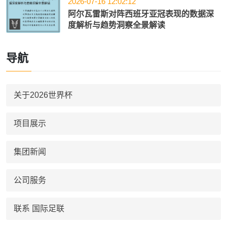
2026-07-16 12:02:12
阿尔瓦雷斯对阵西班牙亚冠表现的数据深
度解析与趋势洞察全景解读
导航
关于2026世界杯
项目展示
集团新闻
公司服务
联系 国际足联