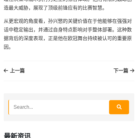
造最大威胁，展现了顶级前锋应有的比赛智慧。
从更宏观的角度看，孙兴慜的关键价值在于他能够在强强对
话中稳定输出，并通过自身特点影响对手整体部署。这种数
据背后的深度表现，正是他在欧冠舞台持续被认可的重要原
因。
上一篇
下一篇
最新资讯