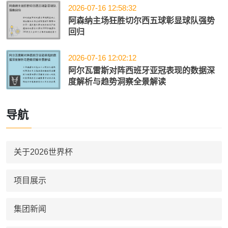
2026-07-16 12:58:32
阿森纳主场狂胜切尔西五球彰显球队强势
回归
2026-07-16 12:02:12
阿尔瓦雷斯对阵西班牙亚冠表现的数据深
度解析与趋势洞察全景解读
导航
关于2026世界杯
项目展示
集团新闻