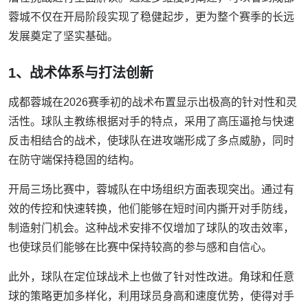
蓉城不仅在开局阶段实现了稳健起步，更为整个赛季的长远
发展奠定了坚实基础。
1、战术体系与打法创新
成都蓉城在2026赛季初的战术布置显示出极高的针对性和灵
活性。球队主教练根据对手的特点，采用了高压逼抢与快速
反击相结合的战术，使球队在进攻端形成了多点威胁，同时
在防守端保持稳固的结构。
开局三场比赛中，蓉城队在中场组织方面表现突出。通过有
效的传控和快速转换，他们能够在短时间内撕开对手防线，
制造射门机会。这种战术安排不仅增加了球队的攻击效率，
也使球员们能够在比赛中保持较高的参与感和自信心。
此外，球队在定位球战术上也做了针对性改进。角球和任意
球的策略更加多样化，利用球员身高和速度优势，使得对手