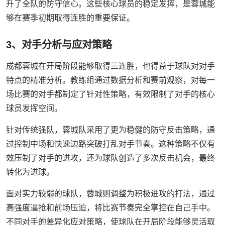
升了全队的防守信心。这些核心球员的稳定发挥，是蓉城能
够在赛季初期取得连胜的重要保证。
3、对手分析与应对策略
成都蓉城在开局阶段能够取得三连胜，也得益于球队对对手
特点的精准分析。教练组通过数据分析和赛前观察，对每一
场比赛的对手都制定了针对性策略，有效限制了对手的核心
球员发挥空间。
针对传统强队，蓉城队采用了更为稳健的防守反击策略，通
过控制中场和快速边路突破打乱对手节奏。这种策略不仅有
效压制了对手的进攻，还为球队创造了多次反击机会，最终
转化为进球。
面对实力较弱的球队，蓉城则调整为积极进攻的打法，通过
高强度逼抢和前场压迫，将比赛节奏完全掌控在自己手中。
不同对手的差异化应对策略，使球队在开局阶段能够灵活取