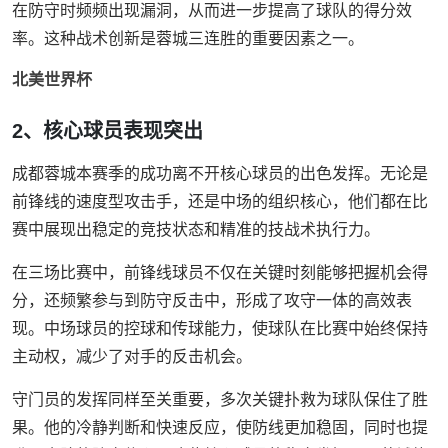
在防守时频频出现漏洞，从而进一步提高了球队的得分效
率。这种战术创新是蓉城三连胜的重要因素之一。
北美世界杯
2、核心球员表现突出
成都蓉城本赛季的成功离不开核心球员的出色发挥。无论是
前锋线的速度型攻击手，还是中场的组织核心，他们都在比
赛中展现出稳定的竞技状态和精准的技战术执行力。
在三场比赛中，前锋线球员不仅在关键时刻能够把握机会得
分，还频繁参与到防守反击中，形成了攻守一体的高效表
现。中场球员的控球和传球能力，使球队在比赛中始终保持
主动权，减少了对手的反击机会。
守门员的发挥同样至关重要，多次关键扑救为球队保住了胜
果。他的冷静判断和快速反应，使防线更加稳固，同时也提