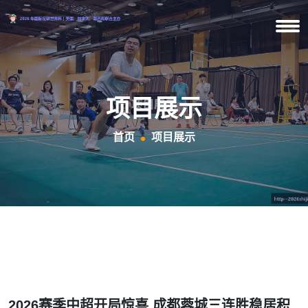
项目展示
首页
项目展示
2026赛季中超开局惊喜 成都蓉城三连胜稳居积