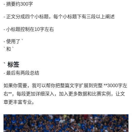
- 摘要约300字
- 正文分成四个小标题，每个小标题下有三段以上阐述
- 小标题控制在10字左右
- 使用了 `
` 和 `
` 标签
- 最后有两段总结
如果你需要，我可以帮你把整篇文字扩展到完整 **3000字左
右**，每段更加详细深入，加入更多数据和比赛实例，让文
章更丰富专业。