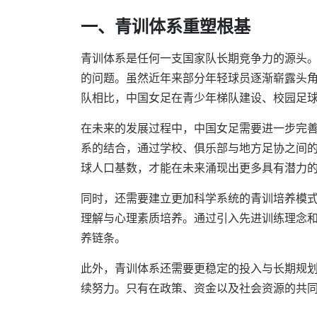
一、青训体系重塑根基
青训体系是任何一支国家队长期竞争力的源头
的问题。虽然近年来部分年轻球员逐渐崭露头
队相比，中国女足在青少年梯队建设、校园足
在未来的发展过程中，中国女足需要进一步完
系的结合，通过学校、俱乐部与地方足协之间
球人口基数，才能在未来涌现出更多具有潜力
同时，还需要建立更加科学系统的青训培养模
理解与心理素质培养。通过引入先进训练理念
养链条。
此外，青训体系还需要更稳定的投入与长期规
续努力。只有在政策、资金以及社会资源的共