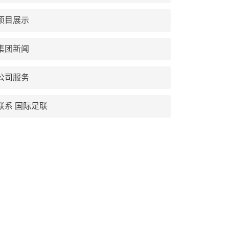
项目展示
集团新闻
公司服务
联系 国际足联