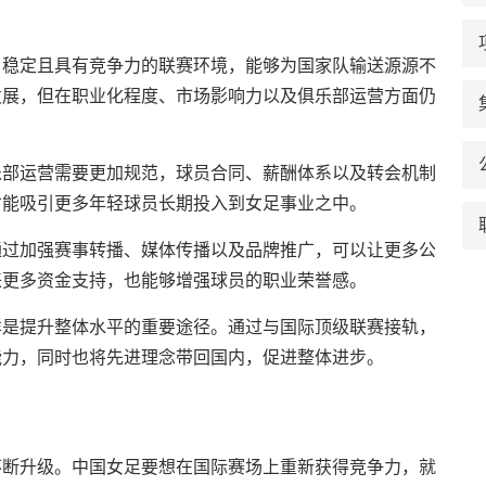
、稳定且具有竞争力的联赛环境，能够为国家队输送源源不
发展，但在职业化程度、市场影响力以及俱乐部运营方面仍
乐部运营需要更加规范，球员合同、薪酬体系以及转会机制
才能吸引更多年轻球员长期投入到女足事业之中。
通过加强赛事转播、媒体传播以及品牌推广，可以让更多公
来更多资金支持，也能够增强球员的职业荣誉感。
样是提升整体水平的重要途径。通过与国际顶级联赛接轨，
能力，同时也将先进理念带回国内，促进整体进步。
不断升级。中国女足要想在国际赛场上重新获得竞争力，就