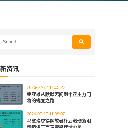
新资讯
2026-07-17 12:05:22
鲍亚雄从默默无闻到申花主力门
将的蜕变之路
2026-07-17 11:08:07
马塞洛夺得解放者杯后激动落泪
情绪溢于言表震撼球迷心灵