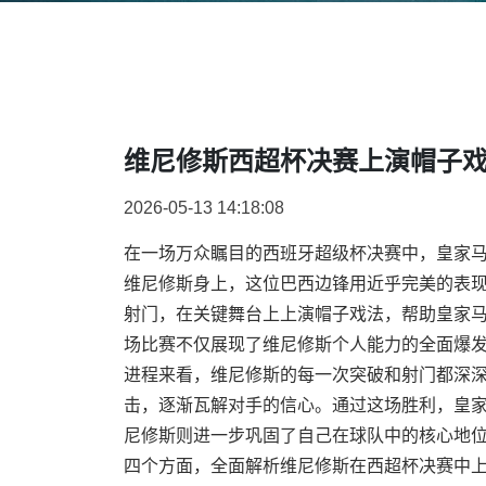
维尼修斯西超杯决赛上演帽子
2026-05-13 14:18:08
在一场万众瞩目的西班牙超级杯决赛中，皇家
维尼修斯身上，这位巴西边锋用近乎完美的表
射门，在关键舞台上上演帽子戏法，帮助皇家
场比赛不仅展现了维尼修斯个人能力的全面爆
进程来看，维尼修斯的每一次突破和射门都深
击，逐渐瓦解对手的信心。通过这场胜利，皇
尼修斯则进一步巩固了自己在球队中的核心地
四个方面，全面解析维尼修斯在西超杯决赛中