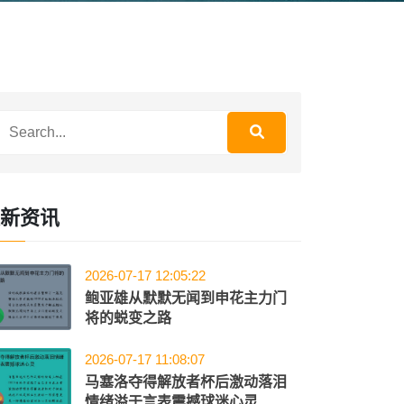
新资讯
2026-07-17 12:05:22
鲍亚雄从默默无闻到申花主力门
将的蜕变之路
2026-07-17 11:08:07
马塞洛夺得解放者杯后激动落泪
情绪溢于言表震撼球迷心灵