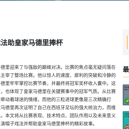
戏法助皇家马德里捧杯
马德里迎来了与强敌的巅峰对决。比赛的焦点毫无疑问落在
最
现主宰了整场比赛。他以惊人的速度、犀利的突破和冷静的
马德里牢牢掌控比赛节奏，并最终将冠军奖杯收入囊中。这
发，也体现了皇家马德里在关键赛事中的冠军气质。从比赛
深牵动着球迷的情绪，而他的三粒进球更像是三次精确打
家马德里再次证明了自己在西班牙足坛的强大统治力，而维
位。本文将从比赛表现、技术特点、团队作用以及未来意义
上演帽子戏法并帮助皇家马德里捧杯的精彩故事。