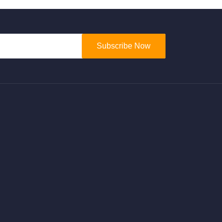
Subscribe Now