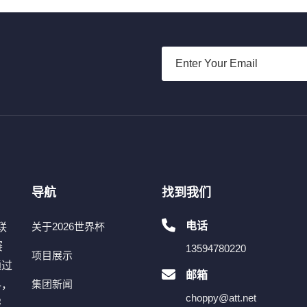
导航
找到我们
电话
关于2026世界杯
联
赛
13594780220
项目展示
通过
邮箱
集团新闻
料，
choppy@att.net
服