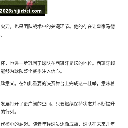
的尖刀，也是团队战术中的关键环节。他的存在让皇家马德
彼。
奖杯，也进一步巩固了球队在西班牙足坛的地位。西班牙超
，能够为球队整个赛季注入信心。
程碑意义。在如此重要的决赛舞台上完成这一壮举，意味着
的发展打开了更广阔的空间。只要继续保持状态并不断提升
星的行列。
一代核心的崛起。随着年轻球员逐渐成熟，球队在未来几年