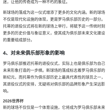
迷，让他的传奇成为一种不朽的象征。
新球场的落成为这一仪式增添了更多的文化内涵。新的球场
不仅是现代化设施的体现，更是罗马俱乐部历史的一部分。
托蒂的退役仪式将在新的球场上举行，将赋予这一传统时刻
更多的历史价值与象征意义，使其成为俱乐部未来文化建设
的重要组成部分。
4、对未来俱乐部形象的影响
罗马俱乐部推迟托蒂的退役仪式，实际上也是俱乐部为自己
未来形象打造的一步棋。新球场的落成标志着罗马俱乐部的
新纪元，而托蒂作为俱乐部历史上最具代表性的球员之一，
其退役仪式的安排，无疑将对俱乐部的品牌形象产生深远影
响。
2026世界杯
新的球场不仅仅是一个体育设施，它将成为罗马俱乐部未来