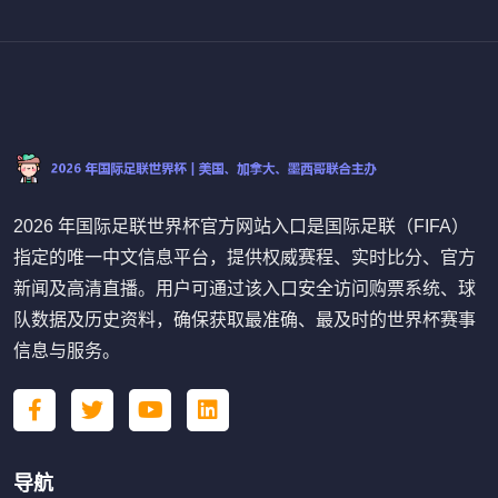
2026 年国际足联世界杯官方网站入口是国际足联（FIFA）
指定的唯一中文信息平台，提供权威赛程、实时比分、官方
新闻及高清直播。用户可通过该入口安全访问购票系统、球
队数据及历史资料，确保获取最准确、最及时的世界杯赛事
信息与服务。
导航