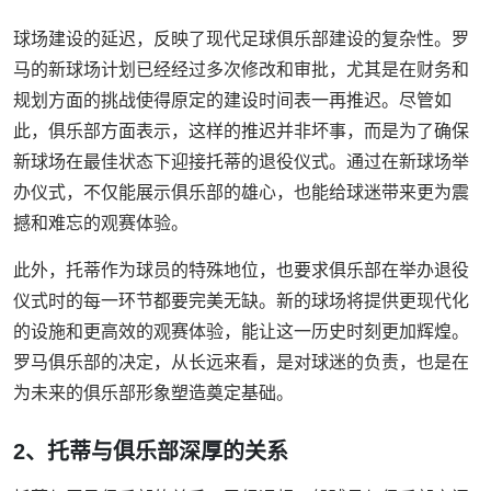
球场建设的延迟，反映了现代足球俱乐部建设的复杂性。罗
马的新球场计划已经经过多次修改和审批，尤其是在财务和
规划方面的挑战使得原定的建设时间表一再推迟。尽管如
此，俱乐部方面表示，这样的推迟并非坏事，而是为了确保
新球场在最佳状态下迎接托蒂的退役仪式。通过在新球场举
办仪式，不仅能展示俱乐部的雄心，也能给球迷带来更为震
撼和难忘的观赛体验。
此外，托蒂作为球员的特殊地位，也要求俱乐部在举办退役
仪式时的每一环节都要完美无缺。新的球场将提供更现代化
的设施和更高效的观赛体验，能让这一历史时刻更加辉煌。
罗马俱乐部的决定，从长远来看，是对球迷的负责，也是在
为未来的俱乐部形象塑造奠定基础。
2、托蒂与俱乐部深厚的关系