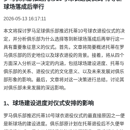
球场落成后举行
2026-05-13 16:17:11
本文将探讨罗马足球俱乐部推迟托蒂10号球衣退役仪式的决
定，并分析俱乐部为什么选择等到新球场落成后再举行这一
具有重要象征意义的仪式。首先，文章将简要概述托蒂在罗
马俱乐部的历史地位以及球衣退役的背景。接着，将从四个
方面深入分析这一决定的内涵，包括球场建设进度、托蒂与
俱乐部的关系、退役仪式的文化意义、以及未来发展对俱乐
部形象的影响。最后，文章将对这一决策进行总结，讨论其
对俱乐部未来发展的深远影响。
1、球场建设进度对仪式安排的影响
罗马俱乐部推迟托蒂10号球衣退役仪式的最直接原因之一便
是新球场的建设进度。俱乐部原计划在托蒂退役后不久便举