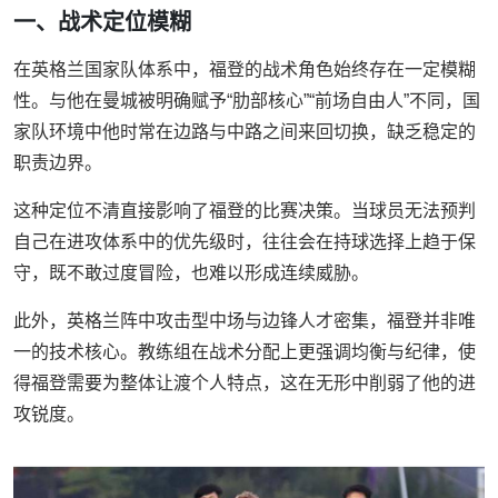
一、战术定位模糊
在英格兰国家队体系中，福登的战术角色始终存在一定模糊
性。与他在曼城被明确赋予“肋部核心”“前场自由人”不同，国
家队环境中他时常在边路与中路之间来回切换，缺乏稳定的
职责边界。
这种定位不清直接影响了福登的比赛决策。当球员无法预判
自己在进攻体系中的优先级时，往往会在持球选择上趋于保
守，既不敢过度冒险，也难以形成连续威胁。
此外，英格兰阵中攻击型中场与边锋人才密集，福登并非唯
一的技术核心。教练组在战术分配上更强调均衡与纪律，使
得福登需要为整体让渡个人特点，这在无形中削弱了他的进
攻锐度。