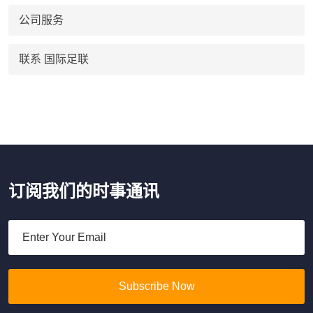
公司服务
联系 国际足联
订阅我们的时事通讯
Subscribe Now