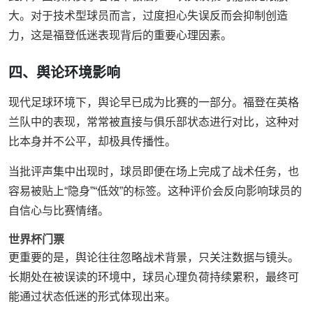
大。对于技术型球员而言，过度担心失误反而会抑制创造
力，这是福登低迷表现背后的重要心理因素。
四、舆论环境影响
现代足球环境下，舆论早已成为比赛的一部分。福登在英格
兰队中的表现，常常被直接与俱乐部状态进行对比，这种对
比本身并不公平，却极具传播性。
当批评声集中出现时，球员即便在场上完成了战术任务，也
容易被贴上“隐身”“低效”的标签。这种评价会反向影响球员的
自信心与比赛情绪。
世界杯门票
更重要的是，舆论往往忽略战术背景，只关注数据与镜头。
长期处在被误读的环境中，球员心理负荷持续累积，最终可
能通过状态低迷的形式体现出来。