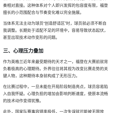
奏相对直接。这种体系对个人即兴发挥的包容度有限，福登
擅长的小范围配合与节奏变化难以完全施展。
当体系无法主动为球员“创造舒适区”时，球员就必须不断自
我调整。长期处于适配不足的环境中，容易导致状态起伏，
甚至出现技术动作变形的问题。
三、心理压力叠加
作为英格兰近年来最受期待的天才之一，福登在大赛前就背
负着极高的心理期待。外界往往将其视为改变比赛走势的关
键人物，这种期待本身就构成了无形压力。
在比赛过程中，一旦未能在开局阶段制造亮点，球员容易陷
入自我怀疑。心理负担的增加会影响判断速度，使原本流畅
的技术动作变得犹豫。
此外，国家队赛事容错率极低，一次失误就可能被无限放