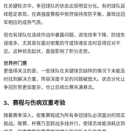
在关键轮次中，争冠球队的状态出现明显分化。有的球队延
续稳定表现，在高强度赛程中依然保持攻防平衡，展现出冠
军相应的成熟气质。
但也有球队在连续作战中暴露问题，进攻效率下降、防线失
误增多，尤其是在面对密集防守或快速反击时显得应对不
足。这种状态起伏，直接影响了积分走势。
世界杯门票
更值得关注的是，一些球队在关键球员缺阵的情况下未能及
时找到解决方案，阵容深度不足的问题被放大。状态分化让
争冠形势更加复杂，也让后续比赛充满悬念。
3、赛程与伤病双重考验
随着赛季深入，密集赛程成为所有争冠球队必须面对的现实
挑战。联赛、杯赛乃至欧战多线并行，使球员体能消耗达到