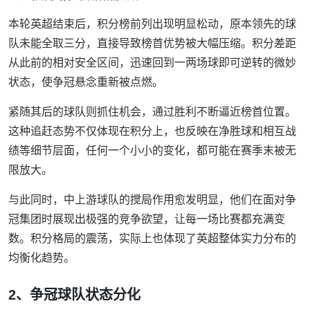
本轮英超结束后，积分榜前列出现明显松动，原本领先的球
队未能全取三分，直接导致榜首优势被大幅压缩。积分差距
从此前的相对安全区间，迅速回到一两场球即可逆转的微妙
状态，使争冠悬念重新被点燃。
紧随其后的球队则抓住机会，通过胜利不断逼近榜首位置。
这种追赶态势不仅体现在积分上，也反映在净胜球和相互战
绩等细节层面，任何一个小小的变化，都可能在赛季末被无
限放大。
与此同时，中上游球队的搅局作用愈发明显，他们在面对争
冠集团时展现出极强的竞争欲望，让每一场比赛都充满变
数。积分格局的震荡，实际上也体现了英超整体实力分布的
均衡化趋势。
2、争冠球队状态分化