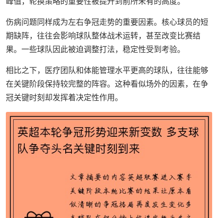
峰值，轮换策略的重要性被提升到前所未有的高度。
伤病问题同样成为左右争冠走势的重要因素。核心球员的短
期缺阵，往往会影响球队整体战术运转，甚至改变比赛结
果。一些球队因此被迫调整打法，稳定性受到考验。
相比之下，医疗团队和体能管理水平更高的球队，往往能够
在关键阶段保持较完整的阵容。这种看似场外的因素，在争
冠关键时刻却发挥着决定性作用。