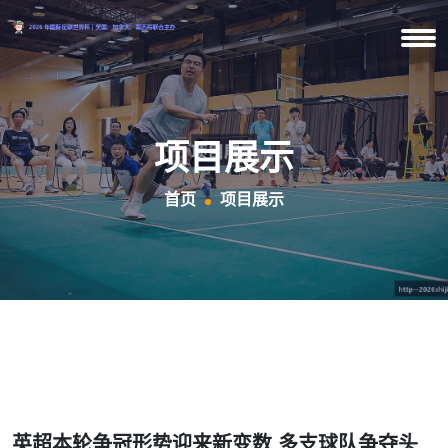
项目展示
首页
项目展示
英超本轮争冠形势迎来新变数 多支球队争夺头