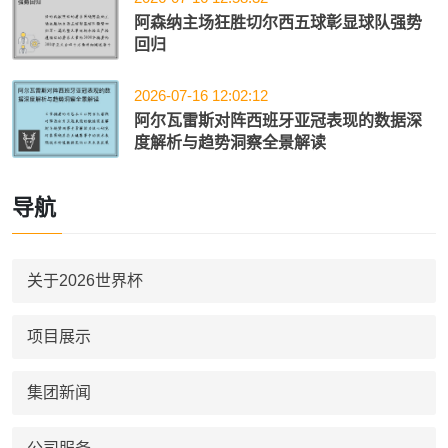
阿森纳主场狂胜切尔西五球彰显球队强势
回归
2026-07-16 12:02:12
阿尔瓦雷斯对阵西班牙亚冠表现的数据深
度解析与趋势洞察全景解读
导航
关于2026世界杯
项目展示
集团新闻