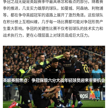
争冠之战无疑是英超赛季中最具悬念和看点的部分。随着赛
季的推进，几支实力雄厚的球队，如曼城、阿森纳、利物浦
等，都在争夺英超冠军的道路上展开了激烈角逐。这些球队
在积分榜上互相纠缠，几乎每一场比赛都可能对争冠形势产
生重大影响。争冠的关键性比赛不仅考验球队的技术实力和
战术执行力，更在心理层面上对球员造成巨大压力。