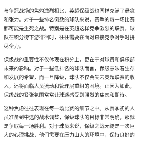
与争冠战场的焦灼激烈相比，英超保级战也同样充满了悬念
和张力。对于一些排名倒数的球队来说，赛季的每一场比赛
都可能是生死之战。特别是在英超这样竞争激烈的联赛，球
队在积分榜下游徘徊时，往往需要在面对直接竞争对手时拼
尽全力。
保级战的重要性不仅体现在积分上，更在于对球员和俱乐部
未来的影响。对于一些低排名的球队而言，保级意味着生存
和发展的希望，而一旦降级，球队不仅会失去英超联赛的收
入，还将面临人员流动和管理层重组的困境。正因为如此，
保级战的紧张氛围常常让球迷感受到强烈的焦虑和期待。
这种焦虑往往表现在每一场比赛的细节之中。从赛季初的人
员准备到中途的战术调整，保级球队的目标非常明确，那就
是争取每一场胜利。对于球员来说，保级之战无疑是一次巨
大的心理挑战，他们需要在压力山大的环境中，保持良好的