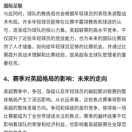
国际足联
与此同时，球队的教练组也会根据年轻球员的表现来调整战
术布局。许多年轻球员能够在比赛中赢得教练和球迷的认
可，逐渐成为球队的核心力量。英超联赛的高水平竞争，不
仅提升了这些年轻球员的竞技能力，也为未来的国际比赛提
供了人才储备。如何给年轻球员足够的比赛机会，并通过比
赛提升其战术理解和比赛经验，是英超各支球队管理者的重
要任务。
4、赛季对英超格局的影响：未来的走向
英超赛季中，争冠、保级以及年轻球员的崛起都对联赛的整
体格局产生了深远影响。从长远来看，这些焦点赛事将影响
英超的整体发展方向。争冠和保级的激烈竞争，使得每一场
比赛都成为了全世界球迷关注的焦点，赛季的最终结果不仅
影响着球队的荣誉和经济利益，也影响着英超联赛在全球范