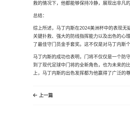
救的情况下，他都能够保持冷静，展现出非凡
总结：
综上所述，马丁内斯在2024美洲杯中的表现
关键扑救、强大的防线指挥能力以及出色的心
了最佳守门员金手套奖。这不仅是对马丁内斯
马丁内斯的成功也表明，门将不仅仅是一个防
到了现代足球中门将的全新角色，也为未来的
上，马丁内斯的出色发挥都为他赢得了广泛的
上一篇