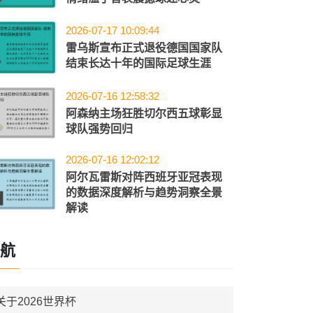
2026-07-17 10:09:44
雷乌斯宣布正式退役德国国家队
结束长达十年的国际足球生涯
2026-07-16 12:58:32
阿森纳主场狂胜切尔西五球彰显
球队强势回归
2026-07-16 12:02:12
阿尔瓦雷斯对阵西班牙亚冠表现
的数据深度解析与趋势洞察全景
解读
航
关于2026世界杯