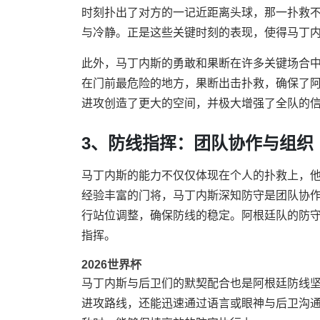
时刻扑出了对方的一记近距离头球，那一扑救
与冷静。正是这些关键时刻的表现，使得马丁
此外，马丁内斯的勇敢和果断在许多关键场合
在门前最危险的地方，果断出击扑救，确保了
进攻创造了更大的空间，并极大增强了全队的
3、防线指挥：团队协作与组织
马丁内斯的能力不仅仅体现在个人的扑救上，
经验丰富的门将，马丁内斯深知防守是团队协
行站位调整，确保防线的稳定。阿根廷队的防
指挥。
2026世界杯
马丁内斯与后卫们的默契配合也是阿根廷防线
进攻路线，还能迅速通过语言或眼神与后卫沟