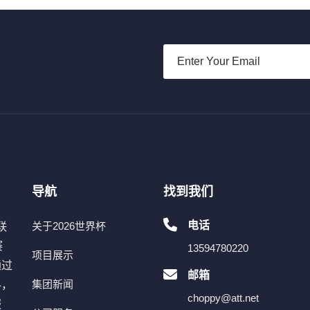
导航
找到我们
电话
关于2026世界杯
联
赛
13594780220
项目展示
通过
邮箱
集团新闻
料，
choppy@att.net
服