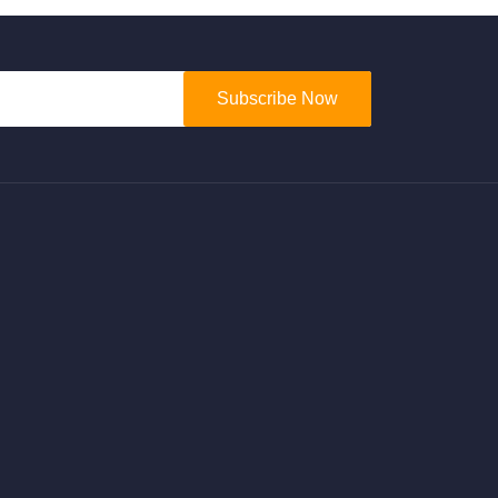
Subscribe Now