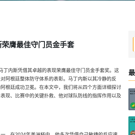
内斯荣膺最佳守门员金手套
诺·马丁内斯凭借其卓越的表现荣膺最佳守门员金手套奖。这
最
是对阿根廷整体防守体系的表彰。马丁内斯以其冷静的反
助阿根廷成功卫冕。在本文中，我们将从四个方面详细探讨
术表现、比赛中的关键扑救、他对球队防线的指挥作用以及
一。在2024年美洲杯中，他多次凭借自己敏捷的反应速