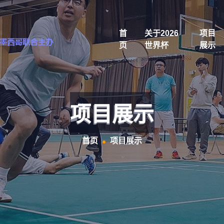
首
关于2026
项目
页
世界杯
展示
项目展示
首页
项目展示