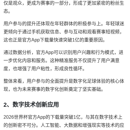
仅是观众，更成为赛事的一部分，形成了更加紧密的粉丝生
态。
用户参与的提升还体现在年轻群体的积极参与上。年轻球迷
更倾向于通过手机获取信息、参与互动和观看赛事短视频，
这也正是官方App下载量快速突破1亿的重要原因。
通过数据分析，官方App可以识别用户兴趣和行为模式，进
一步优化内容和服务。这种精准服务不仅提升了用户满意
度，也增强了用户粘性，形成良性循环。
整体来看，用户参与的全面提升是数字化足球体验的核心体
现，也为未来赛事的数字化创新奠定了坚实基础。
2、数字技术创新应用
2026世界杯官方App的下载量突破1亿，与其在数字技术上
的创新密不可分。人工智能、大数据和增强现实等技术的应