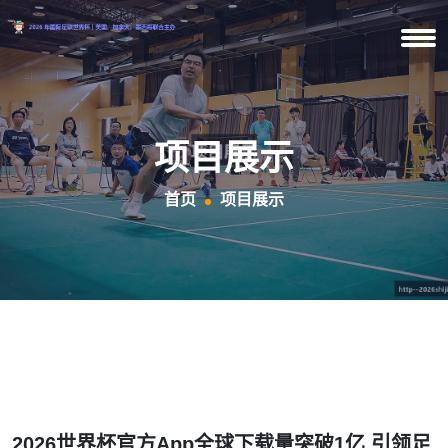
项目展示
首页
项目展示
2026世界杯官方App全球下载量突破1亿 引领足