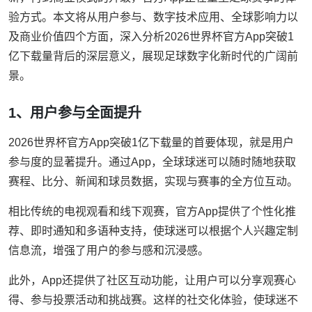
验方式。本文将从用户参与、数字技术应用、全球影响力以
及商业价值四个方面，深入分析2026世界杯官方App突破1
亿下载量背后的深层意义，展现足球数字化新时代的广阔前
景。
1、用户参与全面提升
2026世界杯官方App突破1亿下载量的首要体现，就是用户
参与度的显著提升。通过App，全球球迷可以随时随地获取
赛程、比分、新闻和球员数据，实现与赛事的全方位互动。
相比传统的电视观看和线下观赛，官方App提供了个性化推
荐、即时通知和多语种支持，使球迷可以根据个人兴趣定制
信息流，增强了用户的参与感和沉浸感。
此外，App还提供了社区互动功能，让用户可以分享观赛心
得、参与投票活动和挑战赛。这样的社交化体验，使球迷不