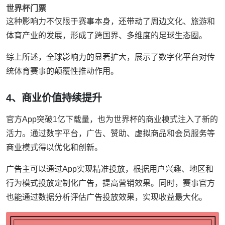
世界杯门票
这种影响力不仅限于赛事本身，还带动了周边文化、旅游和
体育产业的发展，形成了跨国界、多维度的足球生态圈。
综上所述，全球影响力的显著扩大，展示了数字化平台对传
统体育赛事的颠覆性推动作用。
4、商业价值持续提升
官方App突破1亿下载量，也为世界杯的商业模式注入了新的
活力。通过数字平台，广告、赞助、虚拟商品和会员服务等
商业模式得以优化和创新。
广告主可以通过App实现精准投放，根据用户兴趣、地区和
行为模式投放定制化广告，提高营销效果。同时，赛事官方
也能通过数据分析评估广告投放效果，实现收益最大化。