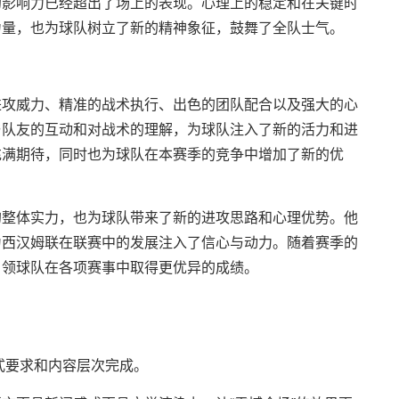
的影响力已经超出了场上的表现。心理上的稳定和在关键时
力量，也为球队树立了新的精神象征，鼓舞了全队士气。
进攻威力、精准的战术执行、出色的团队配合以及强大的心
与队友的互动和对战术的理解，为球队注入了新的活力和进
充满期待，同时也为球队在本赛季的竞争中增加了新的优
的整体实力，也为球队带来了新的进攻思路和心理优势。他
为西汉姆联在联赛中的发展注入了信心与动力。随着赛季的
引领球队在各项赛事中取得更优异的成绩。
式要求和内容层次完成。