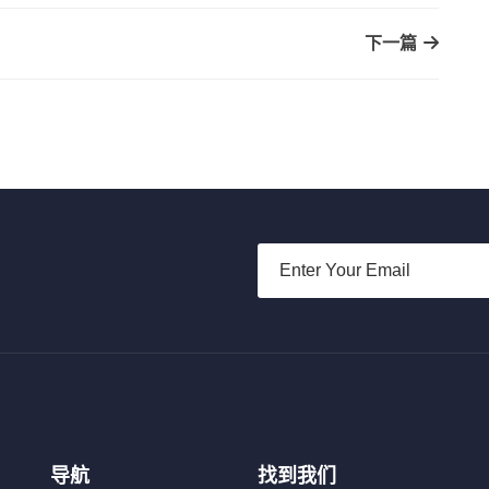
下一篇
导航
找到我们