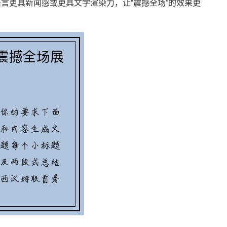
言更具新闻感或更具文学渲染力，让“震撼全场”的效果更