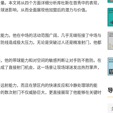
力量。本文将从四个方面详细分析库杜斯在首秀中的表现，
与球迷影响，从而全面展现他加盟后的潜力与价值。
攻能力。他在中场的活动范围广阔，几乎无缝衔接了中场与
方防线造成极大压力。无论是突破过人还是精准射门，他都
线，他的带球能力和对空间的敏感判断让对手防不胜防。在
形成了直接射门机会，这一场景让现场球迷发出热烈掌声，
备远射能力，而且在禁区内的快速反应和冷静处理球的能
导
中的数次射门不仅威胁巨大，更直接展现了他能够在关键时