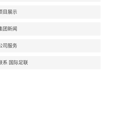
项目展示
集团新闻
公司服务
联系 国际足联