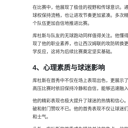
在比赛中，他展现了极佳的视野和传球意识。
球权保持流畅，也让进攻节奏更加紧凑。多次
个队伍更加自信地推进比赛。
库杜斯与队友的无球跑动同样值得关注。他懂
现了他的职业素养，也让西汉姆联的攻防转换
学反应，这将为后续比赛奠定坚实基础。
4、心理素质与球迷影响
库杜斯在首秀中不仅在场上表现出色，更展示
高压比赛时依旧保持冷静和自信，能够迅速融
他的精彩表现也极大提升了球迷的热情和信心
破和射门赞叹不已。他的首秀表现不仅让球迷
和士气。