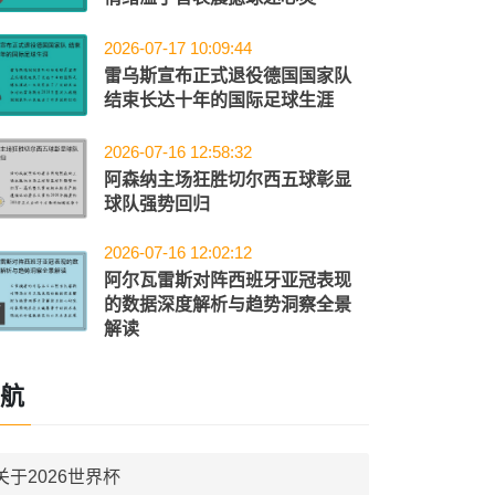
2026-07-17 10:09:44
雷乌斯宣布正式退役德国国家队
结束长达十年的国际足球生涯
2026-07-16 12:58:32
阿森纳主场狂胜切尔西五球彰显
球队强势回归
2026-07-16 12:02:12
阿尔瓦雷斯对阵西班牙亚冠表现
的数据深度解析与趋势洞察全景
解读
航
关于2026世界杯