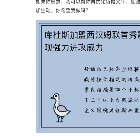
如果你愿意，我可以帮你再优化每段文字，使语
加生动。你希望我做吗？