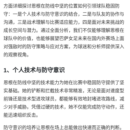
方面详细探讨恩根在防线中坚的位置如何引领球队稳固防
守：一是个人技术与防守意识的结合，二是与队友的协作与
沟通，三是战术理解与比赛适应能力，四是面对未来挑战的
成长空间与潜力。通过全面分析，我们不仅能够理解恩根在
球队中的价值，也能够展望巴萨女足未来在国内外赛场上面
对强敌时的防守策略与应对方案，为球迷和分析师提供深入
的观察视角。
1、个人技术与防守意识
恩根在防线中坚的技术能力为她在比赛中稳固防守提供了坚
实基础。她的铲断和拦截技术非常精准，无论是面对速度型
前锋还是技术型进攻球员，都能够有效地封堵进攻路线，减
少对手威胁。凭借过硬的技术，她不仅能完成防守动作，还
能迅速组织反击。
防守意识的培养让恩根在场上总能做出快速而正确的判断。