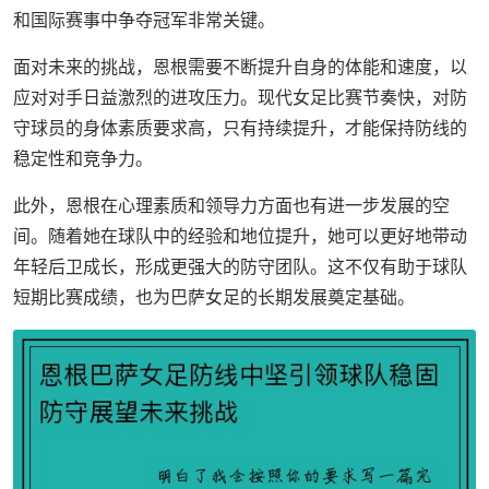
和国际赛事中争夺冠军非常关键。
面对未来的挑战，恩根需要不断提升自身的体能和速度，以
应对对手日益激烈的进攻压力。现代女足比赛节奏快，对防
守球员的身体素质要求高，只有持续提升，才能保持防线的
稳定性和竞争力。
此外，恩根在心理素质和领导力方面也有进一步发展的空
间。随着她在球队中的经验和地位提升，她可以更好地带动
年轻后卫成长，形成更强大的防守团队。这不仅有助于球队
短期比赛成绩，也为巴萨女足的长期发展奠定基础。