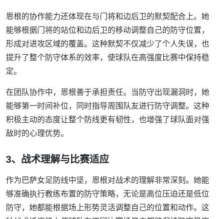
恩根的协作能力还体现在与门将和边后卫的默契配合上。她
能够根据门将的站位和边后卫的移动调整自己的防守位置，
形成对进攻区域的覆盖。这种默契不仅减少了个人失误，也
提升了整个防守体系的效率，使球队在高强度比赛中保持稳
定。
在团队协作中，恩根善于承担责任。当防守出现漏洞时，她
能够第一时间补位，同时指导周围队友进行防守调整。这种
积极主动的态度让整个防线更有韧性，也增强了球队面对强
敌时的心理优势。
3、战术理解与比赛适应
作为巴萨女足防线中坚，恩根对战术的理解非常深刻。她能
够准确执行教练布置的防守策略，无论是高位压迫还是低位
防守，她都能根据场上形势灵活调整自己的位置和动作。这