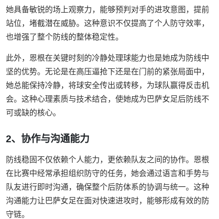
她具备敏锐的场上观察力，能够预判对手的进攻意图，提前
站位，堵截潜在威胁。这种意识不仅提高了个人防守效率，
也增强了整个防线的整体稳定性。
此外，恩根在关键时刻的冷静处理球能力也是她成为防线中
坚的优势。无论是在高压逼抢下还是在门前的紧张局面中，
她总能保持冷静，将球安全传出或转移，为球队赢得反击机
会。这种心理素质与技术结合，使她成为巴萨女足后防线不
可或缺的核心。
2、协作与沟通能力
防线稳固不仅依赖个人能力，更依赖队友之间的协作。恩根
在比赛中经常承担组织防守的任务，她会通过语言和手势与
队友进行即时沟通，确保整个后防体系的协调与统一。这种
沟通能力让巴萨女足在面对快速进攻时，能够形成有效的防
守链。