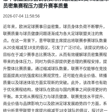
员密集赛程压力提升赛事质量
2026-07-04 11:58:56
近年来，欧洲足球赛事日益密集，球员身体负荷不断攀升，
联赛质量与球员健康问题逐渐成为各大足球联盟关注的焦
点。在这一背景下，意甲联盟主席提出将联赛参赛球队数量
从20支缩减至18支的倡议，引发了广泛讨论。该提议的核心
目标在于减少赛季总比赛场次，从而有效缓解球员密集赛程
带来的身体压力，同时为俱乐部提供更合理的赛程安排，提
升整体比赛质量。通过缩减球队数量，联赛不仅能够在竞技
层面提高对抗强度和比赛观赏性，还可能在商业价值、转播
质量以及球迷体验方面实现新的突破。此外，该改革也有助
于优化赛程结构，使球队在欧战与国内赛事之间获得更好的
平衡。本文将从赛程压力与球员健康、联赛竞技水平提升、
商业价值与品牌影响力以及欧洲足球发展趋势四个方面，系
统分析意甲联盟主席提出缩减至18支球队的倡议，探讨这一