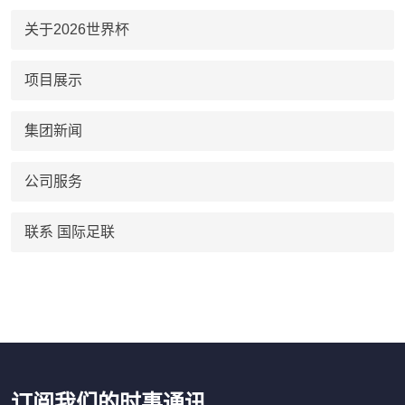
关于2026世界杯
项目展示
集团新闻
公司服务
联系 国际足联
订阅我们的时事通讯