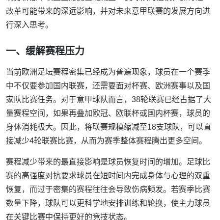
改革可能带来的深远影响，并对未来意甲联赛的发展方向进
行深入思考。
一、缓解赛程压力
当前欧洲足坛赛程密集已经成为普遍现象，球员在一个赛季
中不仅要参加国内联赛，还需要面对杯赛、欧洲赛事以及国
家队比赛任务。对于意甲球队而言，38轮联赛已经占据了大
量赛程空间，如果再叠加欧冠、欧联杯或国内杯赛，球员的
身体消耗极大。因此，将联赛规模缩减至18支球队，可以直
接减少4轮联赛比赛，从而为赛季整体赛程腾出更多空间。
赛程减少带来的最直接影响是球员恢复时间的增加。足球比
赛的高强度对抗要求球员在短时间内完成身体与心理的双重
恢复，而过于密集的赛程往往会导致伤病频发。若赛季比赛
数量下降，球队可以更科学地安排训练和轮换，使主力球员
在关键比赛中保持更好的竞技状态。