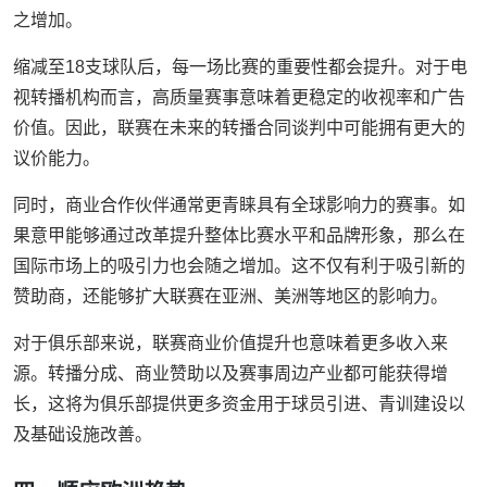
之增加。
缩减至18支球队后，每一场比赛的重要性都会提升。对于电
视转播机构而言，高质量赛事意味着更稳定的收视率和广告
价值。因此，联赛在未来的转播合同谈判中可能拥有更大的
议价能力。
同时，商业合作伙伴通常更青睐具有全球影响力的赛事。如
果意甲能够通过改革提升整体比赛水平和品牌形象，那么在
国际市场上的吸引力也会随之增加。这不仅有利于吸引新的
赞助商，还能够扩大联赛在亚洲、美洲等地区的影响力。
对于俱乐部来说，联赛商业价值提升也意味着更多收入来
源。转播分成、商业赞助以及赛事周边产业都可能获得增
长，这将为俱乐部提供更多资金用于球员引进、青训建设以
及基础设施改善。