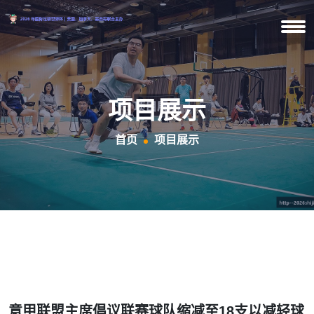
项目展示
首页
项目展示
意甲联盟主席倡议联赛球队缩减至18支以减轻球