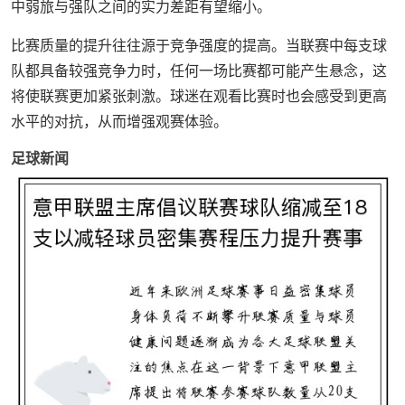
中弱旅与强队之间的实力差距有望缩小。
比赛质量的提升往往源于竞争强度的提高。当联赛中每支球
队都具备较强竞争力时，任何一场比赛都可能产生悬念，这
将使联赛更加紧张刺激。球迷在观看比赛时也会感受到更高
水平的对抗，从而增强观赛体验。
足球新闻