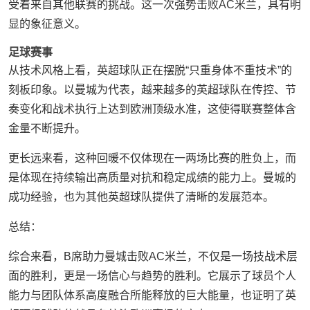
受着来自其他联赛的挑战。这一次强势击败AC米兰，具有明
显的象征意义。
足球赛事
从技术风格上看，英超球队正在摆脱“只重身体不重技术”的
刻板印象。以曼城为代表，越来越多的英超球队在传控、节
奏变化和战术执行上达到欧洲顶级水准，这使得联赛整体含
金量不断提升。
更长远来看，这种回暖不仅体现在一两场比赛的胜负上，而
是体现在持续输出高质量对抗和稳定成绩的能力上。曼城的
成功经验，也为其他英超球队提供了清晰的发展范本。
总结：
综合来看，B席助力曼城击败AC米兰，不仅是一场技战术层
面的胜利，更是一场信心与趋势的胜利。它展示了球员个人
能力与团队体系高度融合所能释放的巨大能量，也证明了英