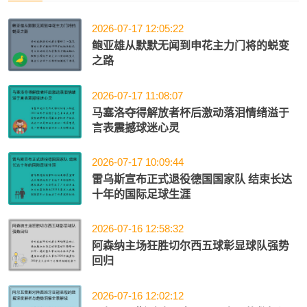
2026-07-17 12:05:22
鲍亚雄从默默无闻到申花主力门将的蜕变
之路
2026-07-17 11:08:07
马塞洛夺得解放者杯后激动落泪情绪溢于
言表震撼球迷心灵
2026-07-17 10:09:44
雷乌斯宣布正式退役德国国家队 结束长达
十年的国际足球生涯
2026-07-16 12:58:32
阿森纳主场狂胜切尔西五球彰显球队强势
回归
2026-07-16 12:02:12