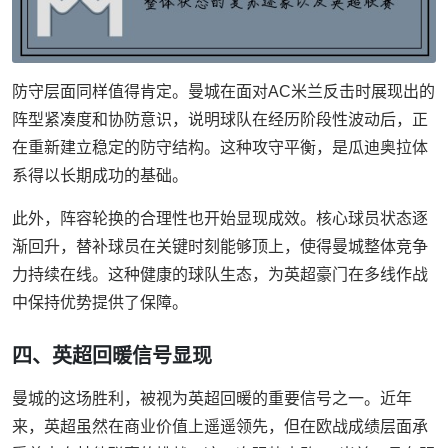
防守层面同样值得肯定。曼城在面对AC米兰反击时展现出的
阵型紧凑度和协防意识，说明球队在经历阶段性波动后，正
在重新建立稳定的防守结构。这种攻守平衡，是瓜迪奥拉体
系得以长期成功的基础。
此外，阵容轮换的合理性也开始显现成效。核心球员状态逐
渐回升，替补球员在关键时刻能够顶上，使得曼城整体竞争
力持续在线。这种健康的球队生态，为英超豪门在多线作战
中保持优势提供了保障。
四、英超回暖信号显现
曼城的这场胜利，被视为英超回暖的重要信号之一。近年
来，英超虽然在商业价值上遥遥领先，但在欧战成绩层面承